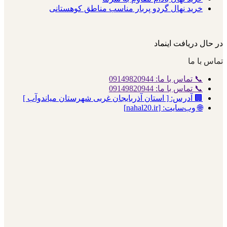
خرید نهال گردو پربار مناسب مناطق کوهستانی
در حال دریافت اینماد
تماس با ما
📞 تماس با ما: 09149820944
📞 تماس با ما: 09149820944
🏢 آدرس: [ استان آذربایجان غربی شهرستان میاندوآب ]
🌐 وب‌سایت: [nahal20.ir]