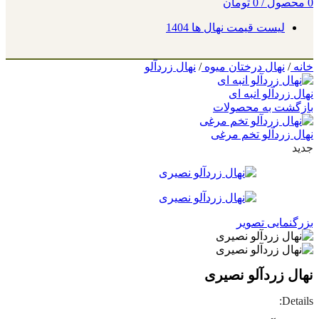
0
محصول
/
0
تومان
لیست قیمت نهال ها 1404
خانه
/
نهال درختان میوه
/
نهال زردآلو
نهال زردآلو انبه ای
بازگشت به محصولات
نهال زردآلو تخم مرغی
جدید
بزرگنمایی تصویر
نهال زردآلو نصیری
Details: