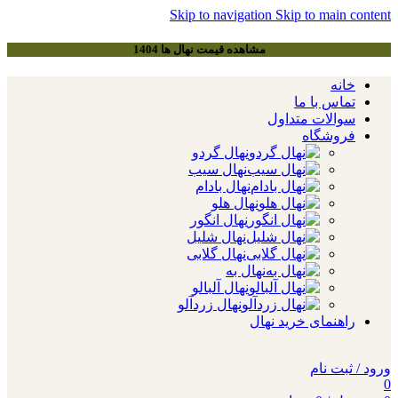
Skip to navigation
Skip to main content
مشاهده قیمت نهال ها 1404
خانه
تماس با ما
سوالات متداول
فروشگاه
نهال گردو
نهال سیب
نهال بادام
نهال هلو
نهال انگور
نهال شلیل
نهال گلابی
نهال به
نهال آلبالو
نهال زردآلو
راهنمای خرید نهال
ورود / ثبت نام
0