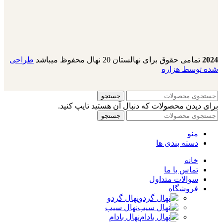
2024
تمامی حقوق برای نهالستان 20 نهال محفوظ میباشد
طراحی
شده توسط هزاره
جستجو
برای دیدن محصولات که دنبال آن هستید تایپ کنید.
جستجو
منو
دسته بندی ها
خانه
تماس با ما
سوالات متداول
فروشگاه
نهال گردو
نهال سیب
نهال بادام