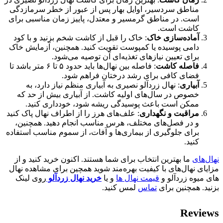
مناطق سردسیر، اوایل بهار پس از عبور از خطر سرمازدگی
است. در مناطق گرمسیر و معتدل، پاییز زمان مناسبی برای
کاشت است.
آماده‌سازی خاک
: خاک را قبل از کاشت شخم بزنید و با کود
دامی پوسیده یا کمپوست تقویت کنید. همچنین، آزمایش خاک
برای تعیین نیازهای تغذیه‌ای آن توصیه می‌شود.
فاصله کاشت
: فاصله بین نهال‌ها باید حدود ۵ تا ۶ متر باشد تا
فضای کافی برای رشد درختان فراهم شود.
آبیاری
: نهال زردآلو نصیری به آبیاری منظم نیاز دارد، به
خصوص در سال‌های اولیه کاشت. از آبیاری بیش از حد که
ممکن است باعث پوسیدگی ریشه شود، خودداری کنید.
مراقبت و نگهداری
: علف‌های هرز را از اطراف نهال پاک کنید
و در فصل‌های مختلف، هرس مناسب انجام دهید. همچنین،
برای جلوگیری از بیماری‌ها و آفات، از سموم مناسب استفاده
کنید.
نهال‌های
ما بهترین انتخاب برای شما هستند. اکنون خرید کنید و از
مزایای نهال‌های با کیفیت بهره‌مند شوید همچین برای مشاهده نهال
های میوه زردآلو و
قیمت نهال ها
و یا
خرید نهال
زردآلو
روی لینک
بزنید. همچنین برای
تماس
لمس کنید.
Reviews