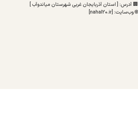
🏢 آدرس: [ استان آذربایجان غربی شهرستان میاندوآب ]
🌐 وب‌سایت: [nahal20.ir]
تمامی حقوق برای نهالستان 20 نهال محفوظ میباشد
طراحی شده
2024
توسط هزاره