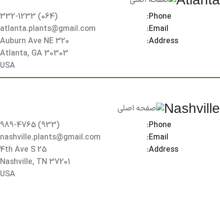
(064) 332-1233
Phone:
atlanta.plants@gmail.com
Email:
320 Auburn Ave NE
Address:
Atlanta, GA 30303
USA
Nashville
(933) 989-4765
Phone:
nashville.plants@gmail.com
Email:
25 4th Ave S
Address:
Nashville, TN 37201
USA