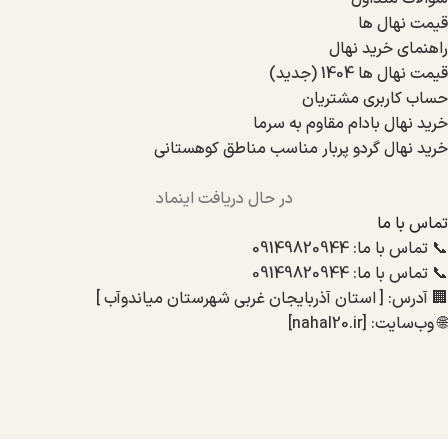
قیمت نهال ها
راهنمای خرید نهال
قیمت نهال ها 1404 (جدید)
حساب کاربری مشتریان
خرید نهال بادام مقاوم به سرما
خرید نهال گردو پربار مناسب مناطق کوهستانی
در حال دریافت اینماد
تماس با ما
📞 تماس با ما: 09149820944
📞 تماس با ما: 09149820944
🏢 آدرس: [ استان آذربایجان غربی شهرستان میاندوآب ]
🌐 وب‌سایت: [nahal20.ir]