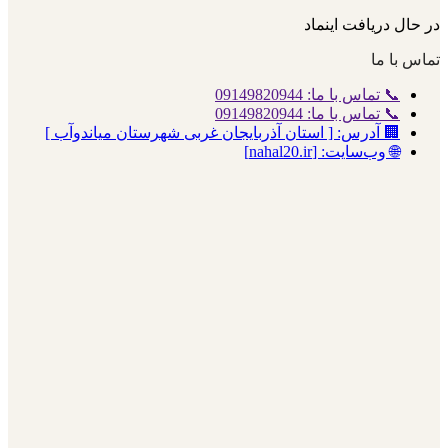
در حال دریافت اینماد
تماس با ما
📞 تماس با ما: 09149820944
📞 تماس با ما: 09149820944
🏢 آدرس: [ استان آذربایجان غربی شهرستان میاندوآب ]
🌐 وب‌سایت: [nahal20.ir]