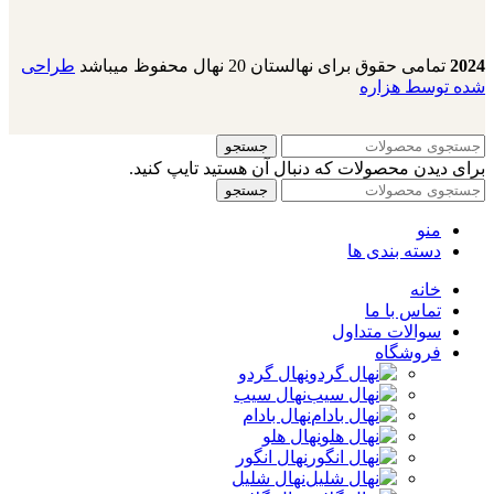
2024
تمامی حقوق برای نهالستان 20 نهال محفوظ میباشد
طراحی
شده توسط هزاره
جستجو
برای دیدن محصولات که دنبال آن هستید تایپ کنید.
جستجو
منو
دسته بندی ها
خانه
تماس با ما
سوالات متداول
فروشگاه
نهال گردو
نهال سیب
نهال بادام
نهال هلو
نهال انگور
نهال شلیل