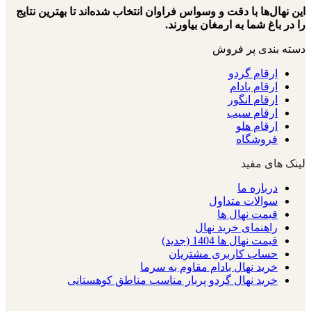
این نهال‌ها با دقت و وسواس فراوان انتخاب شده‌اند تا بهترین نتایج
را در باغ شما به ارمغان بیاورند.
دسته بندی پر فروش
ارقام گردو
ارقام بادام
ارقام انگور
ارقام سیب
ارقام هلو
فروشگاه
لینک های مفید
درباره ما
سوالات متداول
قیمت نهال ها
راهنمای خرید نهال
قیمت نهال ها 1404 (جدید)
حساب کاربری مشتریان
خرید نهال بادام مقاوم به سرما
خرید نهال گردو پربار مناسب مناطق کوهستانی