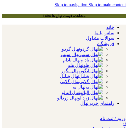
Skip to navigation
Skip to main content
مشاهده قیمت نهال ها 1404
خانه
تماس با ما
سوالات متداول
فروشگاه
نهال گردو
نهال سیب
نهال بادام
نهال هلو
نهال انگور
نهال شلیل
نهال گلابی
نهال به
نهال آلبالو
نهال زردآلو
راهنمای خرید نهال
ورود / ثبت نام
0