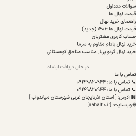
سوالات متداول
قیمت نهال ها
راهنمای خرید نهال
قیمت نهال ها 1404 (جدید)
حساب کاربری مشتریان
خرید نهال بادام مقاوم به سرما
خرید نهال گردو پربار مناسب مناطق کوهستانی
در حال دریافت اینماد
تماس با ما
📞 تماس با ما: 09149820944
📞 تماس با ما: 09149820944
🏢 آدرس: [ استان آذربایجان غربی شهرستان میاندوآب ]
🌐 وب‌سایت: [nahal20.ir]