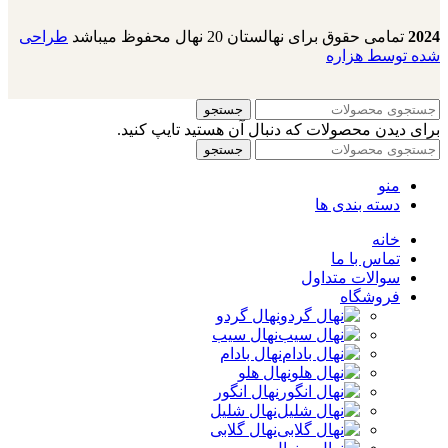
2024
تمامی حقوق برای نهالستان 20 نهال محفوظ میباشد
طراحی
شده توسط هزاره
جستجو
برای دیدن محصولات که دنبال آن هستید تایپ کنید.
جستجو
منو
دسته بندی ها
خانه
تماس با ما
سوالات متداول
فروشگاه
نهال گردو
نهال سیب
نهال بادام
نهال هلو
نهال انگور
نهال شلیل
نهال گلابی