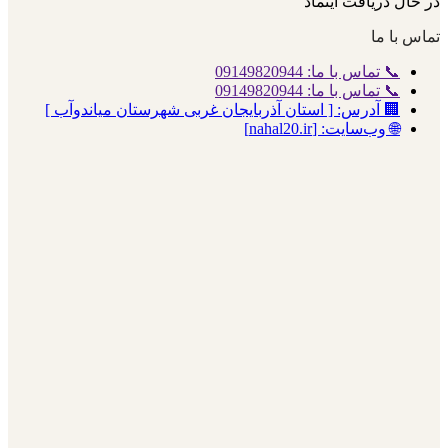
در حال دریافت اینماد
تماس با ما
📞 تماس با ما: 09149820944
📞 تماس با ما: 09149820944
🏢 آدرس: [ استان آذربایجان غربی شهرستان میاندوآب ]
🌐 وب‌سایت: [nahal20.ir]