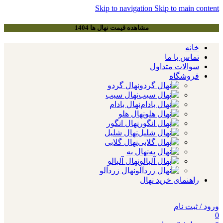
Skip to navigation
Skip to main content
مشاهده قیمت نهال ها 1404
خانه
تماس با ما
سوالات متداول
فروشگاه
نهال گردو
نهال سیب
نهال بادام
نهال هلو
نهال انگور
نهال شلیل
نهال گلابی
نهال به
نهال آلبالو
نهال زردآلو
راهنمای خرید نهال
ورود / ثبت نام
0