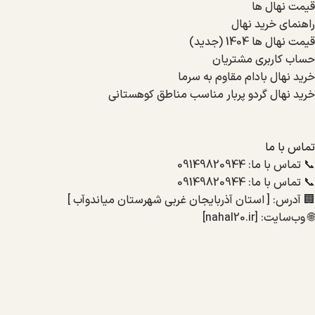
قیمت نهال ها
راهنمای خرید نهال
قیمت نهال ها 1404 (جدید)
حساب کاربری مشتریان
خرید نهال بادام مقاوم به سرما
خرید نهال گردو پربار مناسب مناطق کوهستانی
تماس با ما
📞 تماس با ما: 09149820944
📞 تماس با ما: 09149820944
🏢 آدرس: [ استان آذربایجان غربی شهرستان میاندوآب ]
🌐 وب‌سایت: [nahal20.ir]