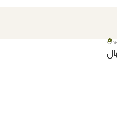
مشاهده قیمت نهال ها 1404
0
mo
ال