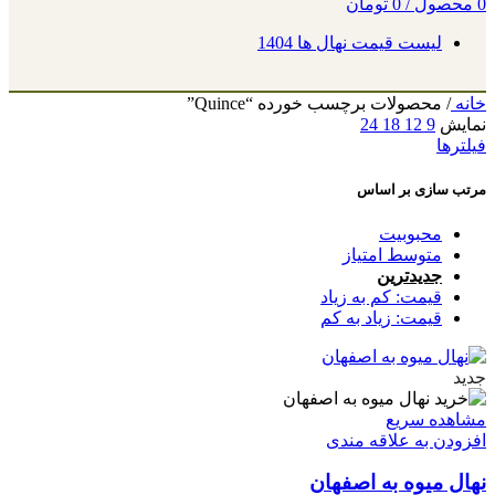
0
محصول
/
0
تومان
لیست قیمت نهال ها 1404
خانه
/
محصولات برچسب خورده “Quince”
نمایش
9
12
18
24
فیلترها
مرتب سازی بر اساس
محبوبیت
متوسط امتیاز
جدیدترین
قیمت: کم به زیاد
قیمت: زیاد به کم
جدید
مشاهده سریع
افزودن به علاقه مندی
نهال میوه به اصفهان