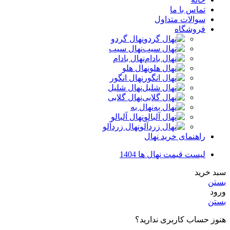
تماس با ما
سوالات متداول
فروشگاه
نهال گردو
نهال سیب
نهال بادام
نهال هلو
نهال انگور
نهال شلیل
نهال گلابی
نهال به
نهال آلبالو
نهال زردآلو
راهنمای خرید نهال
لیست قیمت نهال ها 1404
سبد خرید
بستن
ورود
بستن
هنوز حساب کاربری ندارید؟