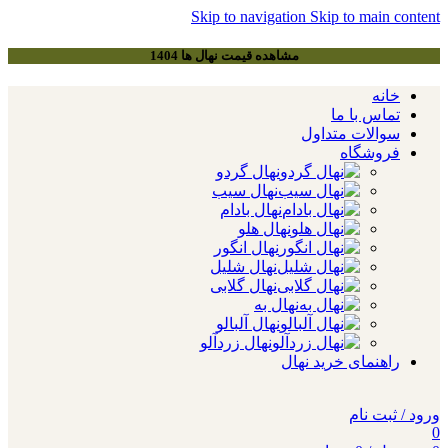
Skip to navigation
Skip to main content
مشاهده قیمت نهال ها 1404
خانه
تماس با ما
سوالات متداول
فروشگاه
نهال گردو
نهال سیب
نهال بادام
نهال هلو
نهال انگور
نهال شلیل
نهال گلابی
نهال به
نهال آلبالو
نهال زردآلو
راهنمای خرید نهال
ورود / ثبت نام
0