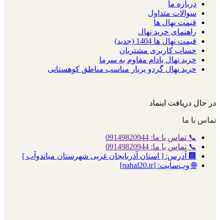
درباره ما
سوالات متداول
قیمت نهال ها
راهنمای خرید نهال
قیمت نهال ها 1404 (جدید)
حساب کاربری مشتریان
خرید نهال بادام مقاوم به سرما
خرید نهال گردو پربار مناسب مناطق کوهستانی
در حال دریافت اینماد
تماس با ما
📞 تماس با ما: 09149820944
📞 تماس با ما: 09149820944
🏢 آدرس: [ استان آذربایجان غربی شهرستان میاندوآب ]
🌐 وب‌سایت: [nahal20.ir]