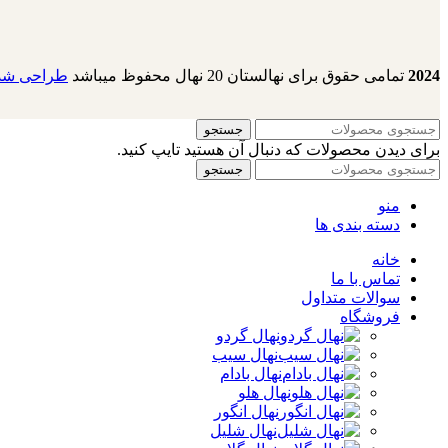
2024
تمامی حقوق برای نهالستان 20 نهال محفوظ میباشد
طراحی شده
جستجو
برای دیدن محصولات که دنبال آن هستید تایپ کنید.
جستجو
منو
دسته بندی ها
خانه
تماس با ما
سوالات متداول
فروشگاه
نهال گردو
نهال سیب
نهال بادام
نهال هلو
نهال انگور
نهال شلیل