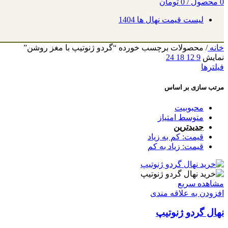
0
محصول
/
0
تومان
لیست قیمت نهال ها 1404
خانه
/
محصولات برچسب خورده “گردو ژنوتیپ با مغز روشن”
نمایش
9
12
18
24
فیلترها
مرتب سازی بر اساس
محبوبیت
متوسط امتیاز
جدیدترین
قیمت: کم به زیاد
قیمت: زیاد به کم
مشاهده سریع
افزودن به علاقه مندی
نهال گردو ژنوتیپ