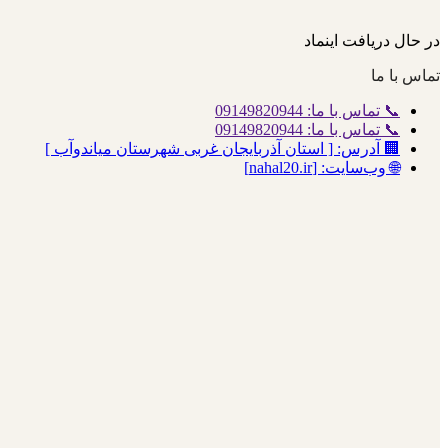
در حال دریافت اینماد
تماس با ما
📞 تماس با ما: 09149820944
📞 تماس با ما: 09149820944
🏢 آدرس: [ استان آذربایجان غربی شهرستان میاندوآب ]
🌐 وب‌سایت: [nahal20.ir]