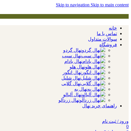
Skip to navigation
Skip to main content
خانه
تماس با ما
سوالات متداول
فروشگاه
نهال گردو
نهال سیب
نهال بادام
نهال هلو
نهال انگور
نهال شلیل
نهال گلابی
نهال به
نهال آلبالو
نهال زردآلو
راهنمای خرید نهال
ورود / ثبت نام
0