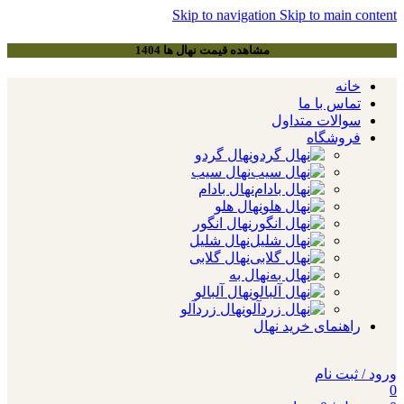
Skip to navigation
Skip to main content
مشاهده قیمت نهال ها 1404
خانه
تماس با ما
سوالات متداول
فروشگاه
نهال گردو
نهال سیب
نهال بادام
نهال هلو
نهال انگور
نهال شلیل
نهال گلابی
نهال به
نهال آلبالو
نهال زردآلو
راهنمای خرید نهال
ورود / ثبت نام
0