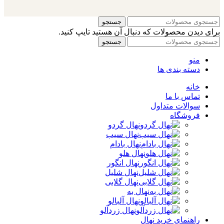
جستجو
برای دیدن محصولات که دنبال آن هستید تایپ کنید.
جستجو
منو
دسته بندی ها
خانه
تماس با ما
سوالات متداول
فروشگاه
نهال گردو
نهال سیب
نهال بادام
نهال هلو
نهال انگور
نهال شلیل
نهال گلابی
نهال به
نهال آلبالو
نهال زردآلو
راهنمای خرید نهال