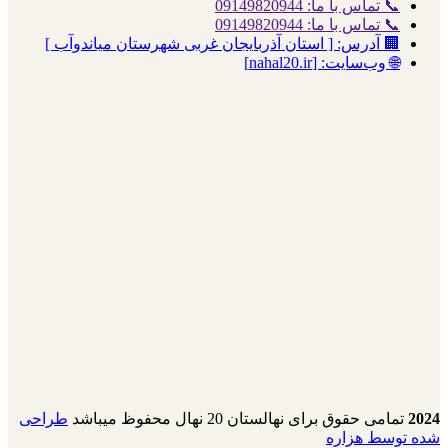
📞 تماس با ما: 09149820944
📞 تماس با ما: 09149820944
🏢 آدرس: [ استان آذربایجان غربی شهرستان میاندوآب ]
🌐 وب‌سایت: [nahal20.ir]
2024
تمامی حقوق برای نهالستان 20 نهال محفوظ میباشد
طراحی
شده توسط هزاره