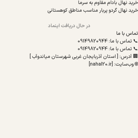
خرید نهال بادام مقاوم به سرما
خرید نهال گردو پربار مناسب مناطق کوهستانی
در حال دریافت اینماد
تماس با ما
📞 تماس با ما: 09149820944
📞 تماس با ما: 09149820944
🏢 آدرس: [ استان آذربایجان غربی شهرستان میاندوآب ]
🌐 وب‌سایت: [nahal20.ir]