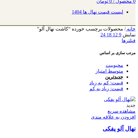
0
محصول
/
0
تومان
لیست قیمت نهال ها 1404
خانه
/
محصولات برچسب خورده “کاشت نهال آلو”
نمایش
9
12
18
24
فیلترها
مرتب سازی بر اساس
محبوبیت
متوسط امتیاز
جدیدترین
قیمت: کم به زیاد
قیمت: زیاد به کم
جدید
مشاهده سریع
افزودن به علاقه مندی
نهال آلو پفکی