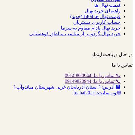
قیمت نهال ها
راهنمای خرید نهال
قیمت نهال ها 1404 (جدید)
حساب کاربری مشتریان
خرید نهال بادام مقاوم به سرما
خرید نهال گردو پربار مناسب مناطق کوهستانی
در حال دریافت اینماد
تماس با ما
📞 تماس با ما: 09149820944
📞 تماس با ما: 09149820944
🏢 آدرس: [ استان آذربایجان غربی شهرستان میاندوآب ]
🌐 وب‌سایت: [nahal20.ir]