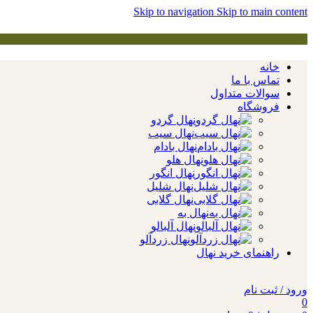
Skip to navigation
Skip to main content
خانه
تماس با ما
سوالات متداول
فروشگاه
نهال گردو
نهال سیب
نهال بادام
نهال هلو
نهال انگور
نهال شلیل
نهال گلابی
نهال به
نهال آلبالو
نهال زردآلو
راهنمای خرید نهال
ورود / ثبت نام
0