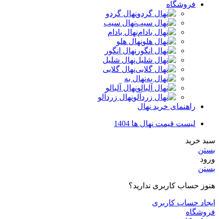
فروشگاه
نهال گردو
نهال سیب
نهال بادام
نهال هلو
نهال انگور
نهال شلیل
نهال گلابی
نهال به
نهال آلبالو
نهال زردآلو
راهنمای خرید نهال
لیست قیمت نهال ها 1404
سبد خرید
بستن
ورود
بستن
هنوز حساب کاربری ندارید؟
ایجاد حساب کاربری
فروشگاه