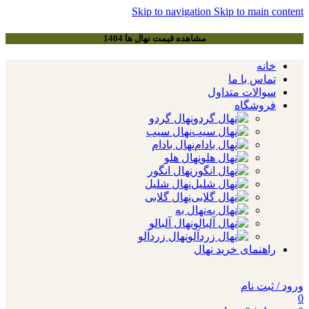
Skip to navigation
Skip to main content
مشاهده قیمت نهال ها 1404
خانه
تماس با ما
سوالات متداول
فروشگاه
نهال گردو
نهال سیب
نهال بادام
نهال هلو
نهال انگور
نهال شلیل
نهال گلابی
نهال به
نهال آلبالو
نهال زردآلو
راهنمای خرید نهال
ورود / ثبت نام
0