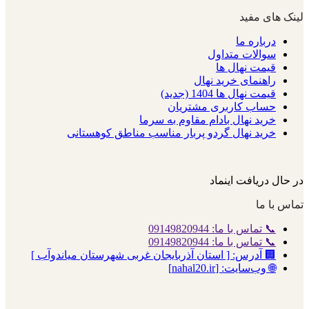
لینک های مفید
درباره ما
سوالات متداول
قیمت نهال ها
راهنمای خرید نهال
قیمت نهال ها 1404 (جدید)
حساب کاربری مشتریان
خرید نهال بادام مقاوم به سرما
خرید نهال گردو پربار مناسب مناطق کوهستانی
در حال دریافت اینماد
تماس با ما
📞 تماس با ما: 09149820944
📞 تماس با ما: 09149820944
🏢 آدرس: [ استان آذربایجان غربی شهرستان میاندوآب ]
🌐 وب‌سایت: [nahal20.ir]