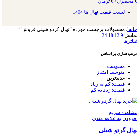
0
محصول
/
0
تومان
لیست قیمت نهال ها 1404
خانه
/
محصولات برچسب خورده “نهال گردو شیلی فروش”
نمایش
9
12
18
24
فیلترها
مرتب سازی بر اساس
محبوبیت
متوسط امتیاز
جدیدترین
قیمت: کم به زیاد
قیمت: زیاد به کم
مشاهده سریع
افزودن به علاقه مندی
نهال گردو شیلی