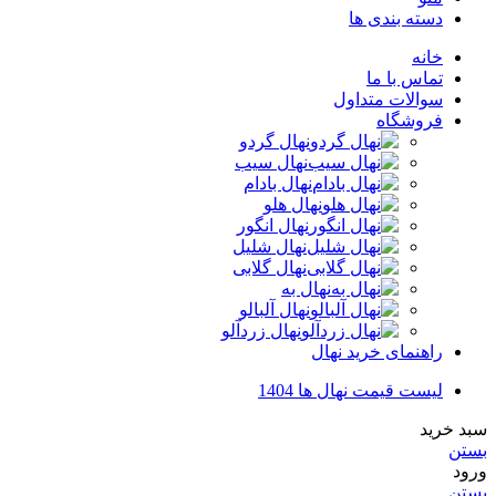
دسته بندی ها
خانه
تماس با ما
سوالات متداول
فروشگاه
نهال گردو
نهال سیب
نهال بادام
نهال هلو
نهال انگور
نهال شلیل
نهال گلابی
نهال به
نهال آلبالو
نهال زردآلو
راهنمای خرید نهال
لیست قیمت نهال ها 1404
سبد خرید
بستن
ورود
بستن