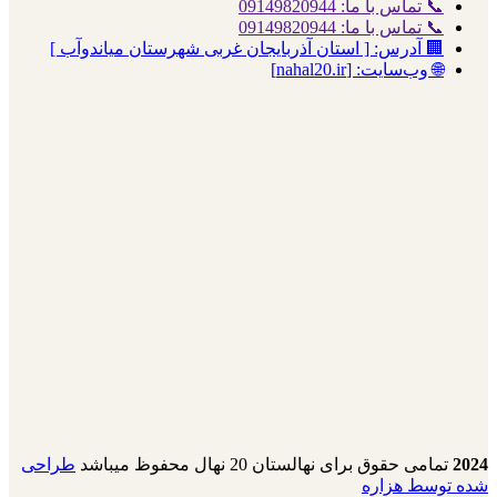
📞 تماس با ما: 09149820944
📞 تماس با ما: 09149820944
🏢 آدرس: [ استان آذربایجان غربی شهرستان میاندوآب ]
🌐 وب‌سایت: [nahal20.ir]
2024
تمامی حقوق برای نهالستان 20 نهال محفوظ میباشد
طراحی
شده توسط هزاره