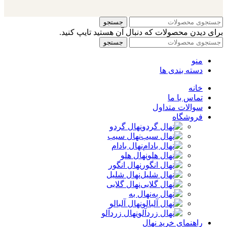
جستجو
برای دیدن محصولات که دنبال آن هستید تایپ کنید.
جستجو
منو
دسته بندی ها
خانه
تماس با ما
سوالات متداول
فروشگاه
نهال گردو
نهال سیب
نهال بادام
نهال هلو
نهال انگور
نهال شلیل
نهال گلابی
نهال به
نهال آلبالو
نهال زردآلو
راهنمای خرید نهال