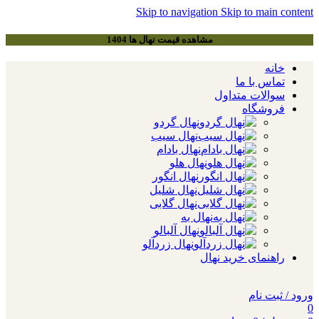
Skip to navigation
Skip to main content
مشاهده قیمت نهال ها 1404
خانه
تماس با ما
سوالات متداول
فروشگاه
نهال گردو
نهال سیب
نهال بادام
نهال هلو
نهال انگور
نهال شلیل
نهال گلابی
نهال به
نهال آلبالو
نهال زردآلو
راهنمای خرید نهال
ورود / ثبت نام
0