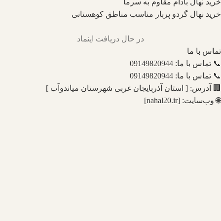
خرید نهال بادام مقاوم به سرما
خرید نهال گردو پربار مناسب مناطق کوهستانی
در حال دریافت اینماد
تماس با ما
📞 تماس با ما: 09149820944
📞 تماس با ما: 09149820944
🏢 آدرس: [ استان آذربایجان غربی شهرستان میاندوآب ]
🌐 وب‌سایت: [nahal20.ir]