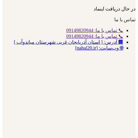
در حال دریافت اینماد
تماس با ما
📞 تماس با ما: 09149820944
📞 تماس با ما: 09149820944
🏢 آدرس: [ استان آذربایجان غربی شهرستان میاندوآب ]
🌐 وب‌سایت: [nahal20.ir]