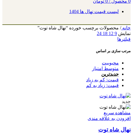
0
محصول
/
0
تومان
لیست قیمت نهال ها 1404
خانه
/
محصولات برچسب خورده “نهال شاه توت”
نمایش
9
12
18
24
فیلترها
مرتب سازی بر اساس
محبوبیت
متوسط امتیاز
جدیدترین
قیمت: کم به زیاد
قیمت: زیاد به کم
جدید
مشاهده سریع
افزودن به علاقه مندی
نهال شاه توت