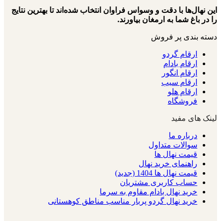
این نهال‌ها با دقت و وسواس فراوان انتخاب شده‌اند تا بهترین نتایج
را در باغ شما به ارمغان بیاورند.
دسته بندی پر فروش
ارقام گردو
ارقام بادام
ارقام انگور
ارقام سیب
ارقام هلو
فروشگاه
لینک های مفید
درباره ما
سوالات متداول
قیمت نهال ها
راهنمای خرید نهال
قیمت نهال ها 1404 (جدید)
حساب کاربری مشتریان
خرید نهال بادام مقاوم به سرما
خرید نهال گردو پربار مناسب مناطق کوهستانی