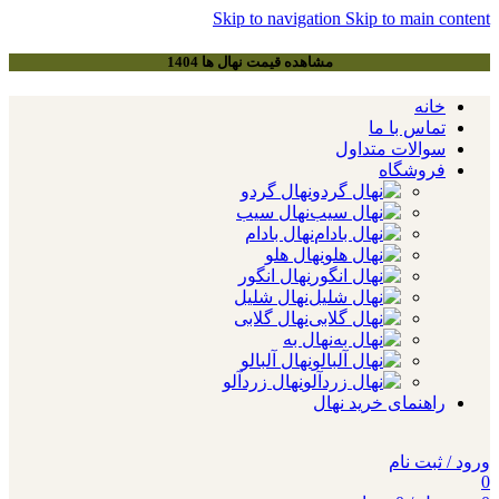
Skip to navigation
Skip to main content
مشاهده قیمت نهال ها 1404
خانه
تماس با ما
سوالات متداول
فروشگاه
نهال گردو
نهال سیب
نهال بادام
نهال هلو
نهال انگور
نهال شلیل
نهال گلابی
نهال به
نهال آلبالو
نهال زردآلو
راهنمای خرید نهال
ورود / ثبت نام
0