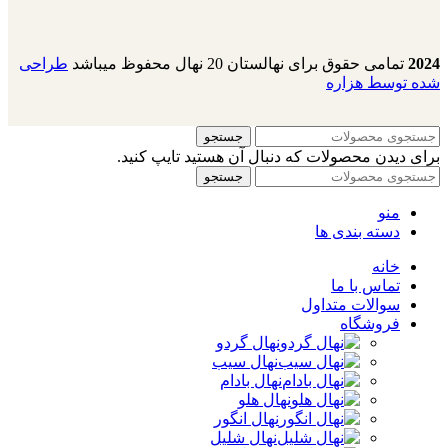
2024
تمامی حقوق برای نهالستان 20 نهال محفوظ میباشد
طراحی
شده توسط هزاره
جستجو
برای دیدن محصولات که دنبال آن هستید تایپ کنید.
جستجو
منو
دسته بندی ها
خانه
تماس با ما
سوالات متداول
فروشگاه
نهال گردو
نهال سیب
نهال بادام
نهال هلو
نهال انگور
نهال شلیل