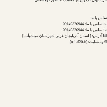
تماس با ما
📞 تماس با ما: 09149820944
📞 تماس با ما: 09149820944
🏢 آدرس: [ استان آذربایجان غربی شهرستان میاندوآب ]
🌐 وب‌سایت: [nahal20.ir]