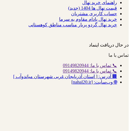
راهنمای خرید نهال
قیمت نهال ها 1404 (جدید)
حساب کاربری مشتریان
خرید نهال بادام مقاوم به سرما
خرید نهال گردو پربار مناسب مناطق کوهستانی
در حال دریافت اینماد
تماس با ما
📞 تماس با ما: 09149820944
📞 تماس با ما: 09149820944
🏢 آدرس: [ استان آذربایجان غربی شهرستان میاندوآب ]
🌐 وب‌سایت: [nahal20.ir]