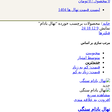
0
محصول
/
0
تومان
لیست قیمت نهال ها 1404
خانه
/
محصولات برچسب خورده “نهال بادام”
نمایش
9
12
18
24
فیلترها
مرتب سازی بر اساس
محبوبیت
متوسط امتیاز
جدیدترین
قیمت: کم به زیاد
قیمت: زیاد به کم
جدید
مشاهده سریع
افزودن به علاقه مندی
نهال بادام سنگی