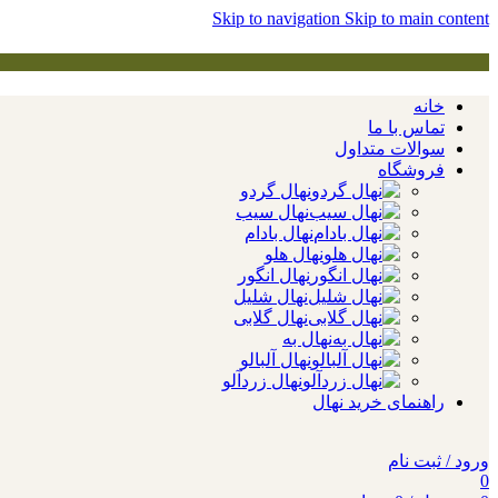
Skip to navigation
Skip to main content
خانه
تماس با ما
سوالات متداول
فروشگاه
نهال گردو
نهال سیب
نهال بادام
نهال هلو
نهال انگور
نهال شلیل
نهال گلابی
نهال به
نهال آلبالو
نهال زردآلو
راهنمای خرید نهال
ورود / ثبت نام
0