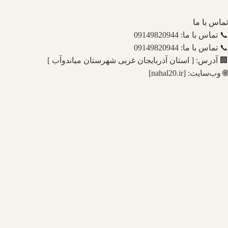
تماس با ما
📞 تماس با ما: 09149820944
📞 تماس با ما: 09149820944
🏢 آدرس: [ استان آذربایجان غربی شهرستان میاندوآب ]
🌐 وب‌سایت: [nahal20.ir]