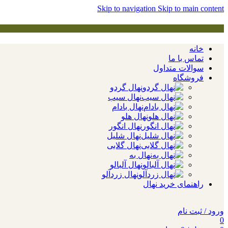
Skip to navigation
Skip to main content
خانه
تماس با ما
سوالات متداول
فروشگاه
نهال گردو
نهال سیب
نهال بادام
نهال هلو
نهال انگور
نهال شلیل
نهال گلابی
نهال به
نهال آلبالو
نهال زردآلو
راهنمای خرید نهال
ورود / ثبت نام
0