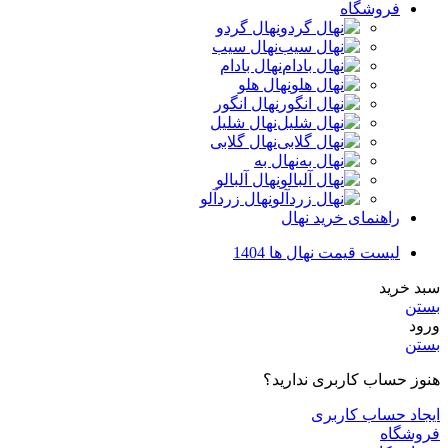
فروشگاه
نهال گردو
نهال سیب
نهال بادام
نهال هلو
نهال انگور
نهال شلیل
نهال گلابی
نهال به
نهال آلبالو
نهال زردآلو
راهنمای خرید نهال
لیست قیمت نهال ها 1404
سبد خرید
بستن
ورود
بستن
هنوز حساب کاربری ندارید؟
ایجاد حساب کاربری
فروشگاه