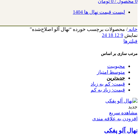
0
محصول
/
0
تومان
لیست قیمت نهال ها 1404
خانه
/
محصولات برچسب خورده “نهال آلو اصلاح‌شده”
نمایش
9
12
18
24
فیلترها
مرتب سازی بر اساس
محبوبیت
متوسط امتیاز
جدیدترین
قیمت: کم به زیاد
قیمت: زیاد به کم
جدید
مشاهده سریع
افزودن به علاقه مندی
نهال آلو پفکی