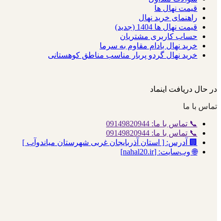
قیمت نهال ها
راهنمای خرید نهال
قیمت نهال ها 1404 (جدید)
حساب کاربری مشتریان
خرید نهال بادام مقاوم به سرما
خرید نهال گردو پربار مناسب مناطق کوهستانی
در حال دریافت اینماد
تماس با ما
📞 تماس با ما: 09149820944
📞 تماس با ما: 09149820944
🏢 آدرس: [ استان آذربایجان غربی شهرستان میاندوآب ]
🌐 وب‌سایت: [nahal20.ir]