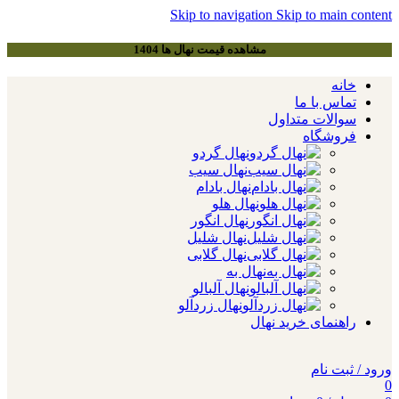
Skip to navigation
Skip to main content
مشاهده قیمت نهال ها 1404
خانه
تماس با ما
سوالات متداول
فروشگاه
نهال گردو
نهال سیب
نهال بادام
نهال هلو
نهال انگور
نهال شلیل
نهال گلابی
نهال به
نهال آلبالو
نهال زردآلو
راهنمای خرید نهال
ورود / ثبت نام
0