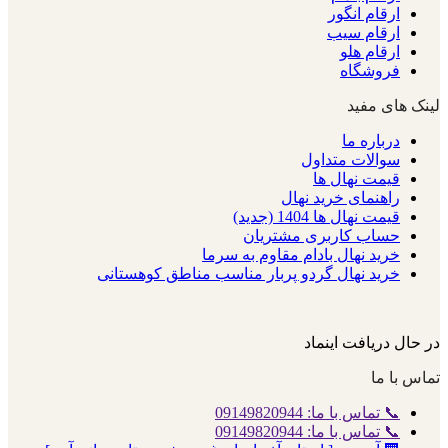
ارقام انگور
ارقام سیب
ارقام هلو
فروشگاه
لینک های مفید
درباره ما
سوالات متداول
قیمت نهال ها
راهنمای خرید نهال
قیمت نهال ها 1404 (جدید)
حساب کاربری مشتریان
خرید نهال بادام مقاوم به سرما
خرید نهال گردو پربار مناسب مناطق کوهستانی
در حال دریافت اینماد
تماس با ما
📞 تماس با ما: 09149820944
📞 تماس با ما: 09149820944