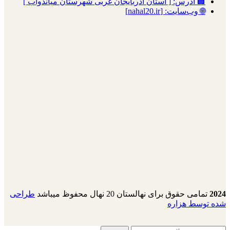
🏢 آدرس: [ استان آذربایجان غربی شهرستان میاندوآب ]
🌐 وب‌سایت: [nahal20.ir]
2024
تمامی حقوق برای نهالستان 20 نهال محفوظ میباشد
طراحی
شده توسط هزاره