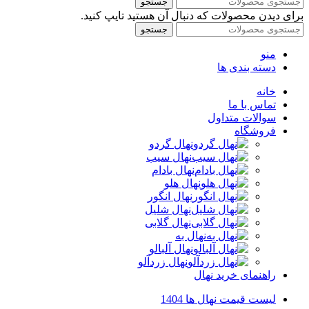
جستجو
برای دیدن محصولات که دنبال آن هستید تایپ کنید.
جستجو
منو
دسته بندی ها
خانه
تماس با ما
سوالات متداول
فروشگاه
نهال گردو
نهال سیب
نهال بادام
نهال هلو
نهال انگور
نهال شلیل
نهال گلابی
نهال به
نهال آلبالو
نهال زردآلو
راهنمای خرید نهال
لیست قیمت نهال ها 1404