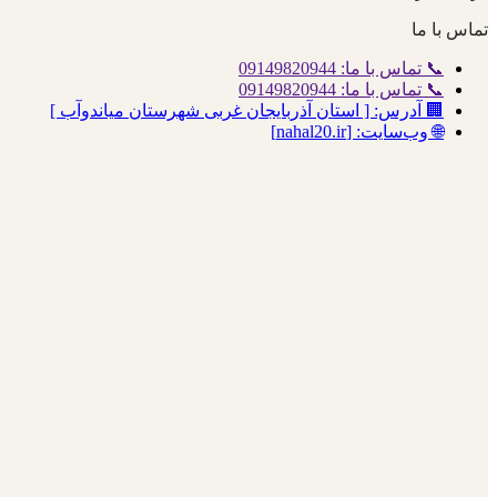
تماس با ما
📞 تماس با ما: 09149820944
📞 تماس با ما: 09149820944
🏢 آدرس: [ استان آذربایجان غربی شهرستان میاندوآب ]
🌐 وب‌سایت: [nahal20.ir]