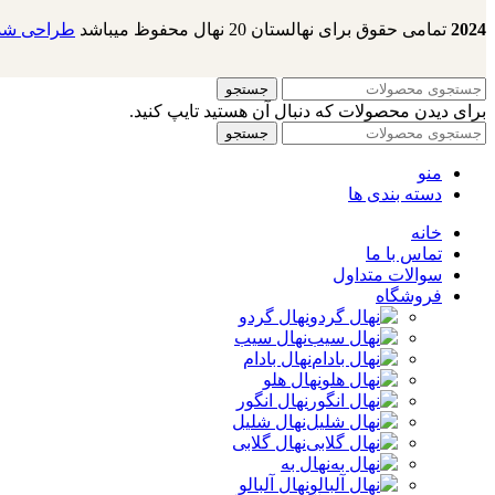
2024
تمامی حقوق برای نهالستان 20 نهال محفوظ میباشد
طراحی شده
جستجو
برای دیدن محصولات که دنبال آن هستید تایپ کنید.
جستجو
منو
دسته بندی ها
خانه
تماس با ما
سوالات متداول
فروشگاه
نهال گردو
نهال سیب
نهال بادام
نهال هلو
نهال انگور
نهال شلیل
نهال گلابی
نهال به
نهال آلبالو