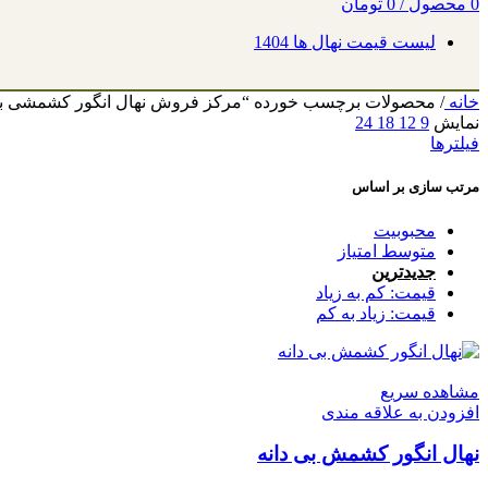
0
محصول
/
0
تومان
لیست قیمت نهال ها 1404
خانه
/
محصولات برچسب خورده “مرکز فروش نهال انگور کشمشی بی‌
نمایش
9
12
18
24
فیلترها
مرتب سازی بر اساس
محبوبیت
متوسط امتیاز
جدیدترین
قیمت: کم به زیاد
قیمت: زیاد به کم
مشاهده سریع
افزودن به علاقه مندی
نهال انگور کشمش بی دانه