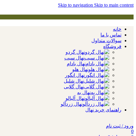
Skip to navigation
Skip to main content
خانه
تماس با ما
سوالات متداول
فروشگاه
نهال گردو
نهال سیب
نهال بادام
نهال هلو
نهال انگور
نهال شلیل
نهال گلابی
نهال به
نهال آلبالو
نهال زردآلو
راهنمای خرید نهال
ورود / ثبت نام
0