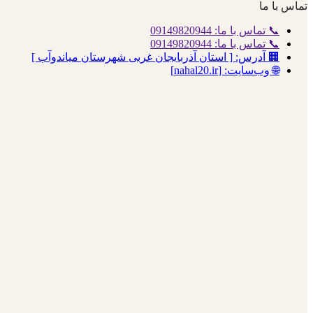
تماس با ما
📞 تماس با ما: 09149820944
📞 تماس با ما: 09149820944
🏢 آدرس: [ استان آذربایجان غربی شهرستان میاندوآب ]
🌐 وب‌سایت: [nahal20.ir]