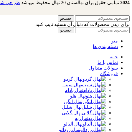
2024
تمامی حقوق برای نهالستان 20 نهال محفوظ میباشد
طراحی شده
جستجو
برای دیدن محصولات که دنبال آن هستید تایپ کنید.
جستجو
منو
دسته بندی ها
خانه
تماس با ما
سوالات متداول
فروشگاه
نهال گردو
نهال سیب
نهال بادام
نهال هلو
نهال انگور
نهال شلیل
نهال گلابی
نهال به
نهال آلبالو
نهال زردآلو