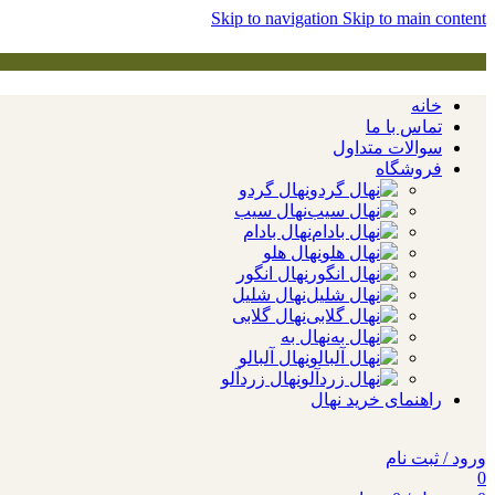
Skip to navigation
Skip to main content
خانه
تماس با ما
سوالات متداول
فروشگاه
نهال گردو
نهال سیب
نهال بادام
نهال هلو
نهال انگور
نهال شلیل
نهال گلابی
نهال به
نهال آلبالو
نهال زردآلو
راهنمای خرید نهال
ورود / ثبت نام
0