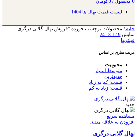
0
محصول
/
0
تومان
لیست قیمت نهال ها 1404
خانه
/
محصولات برچسب خورده “فروش نهال گلابی درگزی”
نمایش
9
12
18
24
فیلترها
مرتب سازی بر اساس
محبوبیت
متوسط امتیاز
جدیدترین
قیمت: کم به زیاد
قیمت: زیاد به کم
جدید
مشاهده سریع
افزودن به علاقه مندی
نهال گلابی درگزی