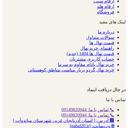
ارقام سیب
ارقام هلو
فروشگاه
لینک های مفید
درباره ما
سوالات متداول
قیمت نهال ها
راهنمای خرید نهال
قیمت نهال ها 1404 (جدید)
حساب کاربری مشتریان
خرید نهال بادام مقاوم به سرما
خرید نهال گردو پربار مناسب مناطق کوهستانی
در حال دریافت اینماد
تماس با ما
📞 تماس با ما: 09149820944
📞 تماس با ما: 09149820944
🏢 آدرس: [ استان آذربایجان غربی شهرستان میاندوآب ]
🌐 وب‌سایت: [nahal20.ir]