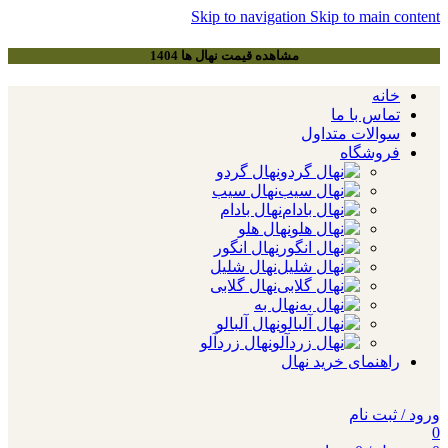
Skip to navigation
Skip to main content
مشاهده قیمت نهال ها 1404
خانه
تماس با ما
سوالات متداول
فروشگاه
نهال گردو
نهال سیب
نهال بادام
نهال هلو
نهال انگور
نهال شلیل
نهال گلابی
نهال به
نهال آلبالو
نهال زردآلو
راهنمای خرید نهال
ورود / ثبت نام
0