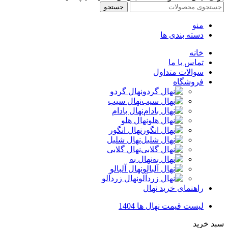
جستجو
منو
دسته بندی ها
خانه
تماس با ما
سوالات متداول
فروشگاه
نهال گردو
نهال سیب
نهال بادام
نهال هلو
نهال انگور
نهال شلیل
نهال گلابی
نهال به
نهال آلبالو
نهال زردآلو
راهنمای خرید نهال
لیست قیمت نهال ها 1404
سبد خرید