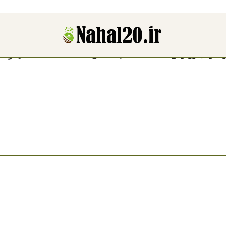
مشاهده قیمت نهال ها 1404
عفرانی زودرس با قیمت مناسب”
نمایش
9
12
18
24
فیلترها