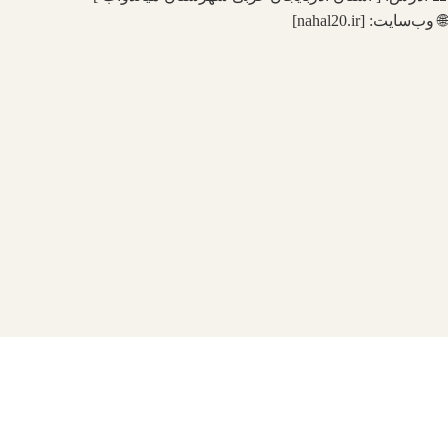
🌐 وب‌سایت: [nahal20.ir]
2024
تمام