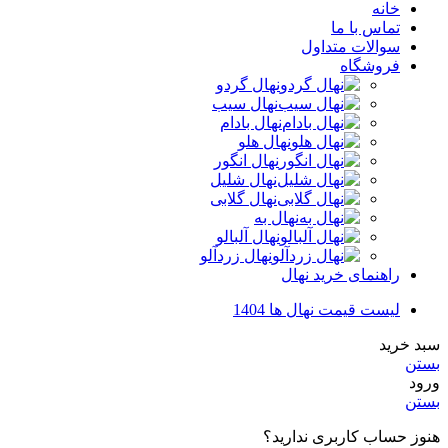
خانه
تماس با ما
سوالات متداول
فروشگاه
نهال گردو
نهال سیب
نهال بادام
نهال هلو
نهال انگور
نهال شلیل
نهال گلابی
نهال به
نهال آلبالو
نهال زردآلو
راهنمای خرید نهال
لیست قیمت نهال ها 1404
سبد خرید
بستن
ورود
بستن
هنوز حساب کاربری ندارید؟