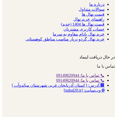
درباره ما
سوالات متداول
قیمت نهال ها
راهنمای خرید نهال
قیمت نهال ها 1404 (جدید)
حساب کاربری مشتریان
خرید نهال بادام مقاوم به سرما
خرید نهال گردو پربار مناسب مناطق کوهستانی
در حال دریافت اینماد
تماس با ما
📞 تماس با ما: 09149820944
📞 تماس با ما: 09149820944
🏢 آدرس: [ استان آذربایجان غربی شهرستان میاندوآب ]
🌐 وب‌سایت: [nahal20.ir]