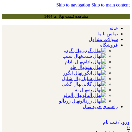
Skip to navigation
Skip to main content
مشاهده قیمت نهال ها 1404
خانه
تماس با ما
سوالات متداول
فروشگاه
نهال گردو
نهال سیب
نهال بادام
نهال هلو
نهال انگور
نهال شلیل
نهال گلابی
نهال به
نهال آلبالو
نهال زردآلو
راهنمای خرید نهال
ورود / ثبت نام
0