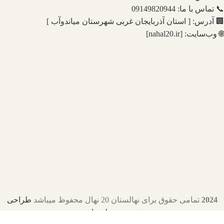
📞 تماس با ما: 09149820944
🏢 آدرس: [ استان آذربایجان غربی شهرستان میاندوآب ]
🌐 وب‌سایت: [nahal20.ir]
2024
تمامی حقوق برای نهالستان 20 نهال محفوظ میباشد
طراحی
شده توسط هزاره