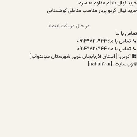
خرید نهال بادام مقاوم به سرما
خرید نهال گردو پربار مناسب مناطق کوهستانی
در حال دریافت اینماد
تماس با ما
📞 تماس با ما: 09149820944
📞 تماس با ما: 09149820944
🏢 آدرس: [ استان آذربایجان غربی شهرستان میاندوآب ]
🌐 وب‌سایت: [nahal20.ir]