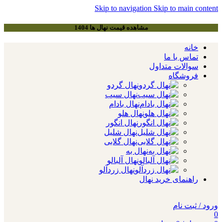
Skip to navigation
Skip to main content
مشاهده قیمت نهال ها 1404
خانه
تماس با ما
سوالات متداول
فروشگاه
نهال گردو
نهال سیب
نهال بادام
نهال هلو
نهال انگور
نهال شلیل
نهال گلابی
نهال به
نهال آلبالو
نهال زردآلو
راهنمای خرید نهال
ورود / ثبت نام
0