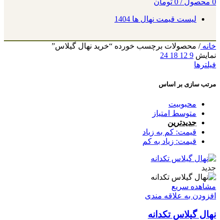
0
محصول
/
0
تومان
لیست قیمت نهال ها 1404
خانه
/
محصولات برچسب خورده “خرید نهال گیلاس”
نمایش
9
12
18
24
فیلترها
مرتب سازی بر اساس
محبوبیت
متوسط امتیاز
جدیدترین
قیمت: کم به زیاد
قیمت: زیاد به کم
جدید
مشاهده سریع
افزودن به علاقه مندی
نهال گیلاس تکدانه