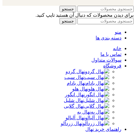
جستجو
برای دیدن محصولات که دنبال آن هستید تایپ کنید.
جستجو
منو
دسته بندی ها
خانه
تماس با ما
سوالات متداول
فروشگاه
نهال گردو
نهال سیب
نهال بادام
نهال هلو
نهال انگور
نهال شلیل
نهال گلابی
نهال به
نهال آلبالو
نهال زردآلو
راهنمای خرید نهال