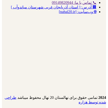
📞 تماس با ما: 09149820944
🏢 آدرس: [ استان آذربایجان غربی شهرستان میاندوآب ]
🌐 وب‌سایت: [nahal20.ir]
2024
تمامی حقوق برای نهالستان 20 نهال محفوظ میباشد
طراحی
شده توسط هزاره