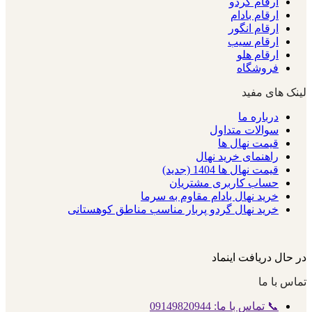
ارقام گردو
ارقام بادام
ارقام انگور
ارقام سیب
ارقام هلو
فروشگاه
لینک های مفید
درباره ما
سوالات متداول
قیمت نهال ها
راهنمای خرید نهال
قیمت نهال ها 1404 (جدید)
حساب کاربری مشتریان
خرید نهال بادام مقاوم به سرما
خرید نهال گردو پربار مناسب مناطق کوهستانی
در حال دریافت اینماد
تماس با ما
📞 تماس با ما: 09149820944