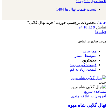
0
محصول
/
0
تومان
لیست قیمت نهال ها 1404
خانه
/
محصولات برچسب خورده “خرید نهال گلابی”
نمایش
9
12
18
24
فیلترها
مرتب سازی بر اساس
محبوبیت
متوسط امتیاز
جدیدترین
قیمت: کم به زیاد
قیمت: زیاد به کم
جدید
مشاهده سریع
افزودن به علاقه مندی
نهال گلابی شاه میوه