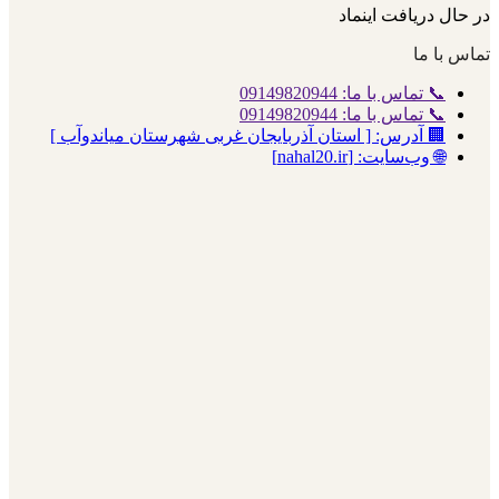
در حال دریافت اینماد
تماس با ما
📞 تماس با ما: 09149820944
📞 تماس با ما: 09149820944
🏢 آدرس: [ استان آذربایجان غربی شهرستان میاندوآب ]
🌐 وب‌سایت: [nahal20.ir]