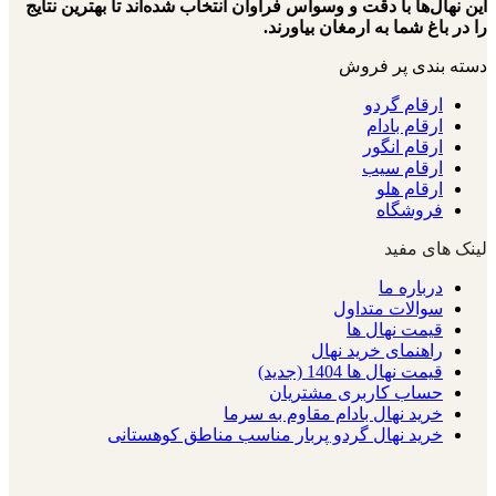
این نهال‌ها با دقت و وسواس فراوان انتخاب شده‌اند تا بهترین نتایج
را در باغ شما به ارمغان بیاورند.
دسته بندی پر فروش
ارقام گردو
ارقام بادام
ارقام انگور
ارقام سیب
ارقام هلو
فروشگاه
لینک های مفید
درباره ما
سوالات متداول
قیمت نهال ها
راهنمای خرید نهال
قیمت نهال ها 1404 (جدید)
حساب کاربری مشتریان
خرید نهال بادام مقاوم به سرما
خرید نهال گردو پربار مناسب مناطق کوهستانی