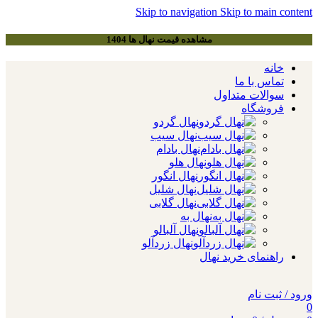
Skip to navigation
Skip to main content
مشاهده قیمت نهال ها 1404
خانه
تماس با ما
سوالات متداول
فروشگاه
نهال گردو
نهال سیب
نهال بادام
نهال هلو
نهال انگور
نهال شلیل
نهال گلابی
نهال به
نهال آلبالو
نهال زردآلو
راهنمای خرید نهال
ورود / ثبت نام
0