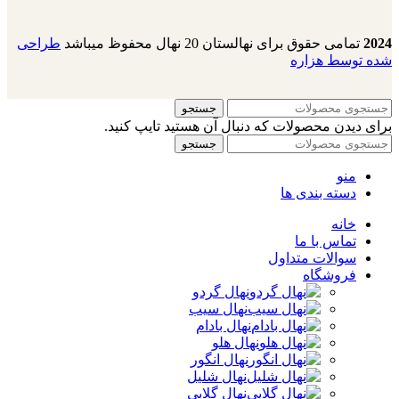
2024
تمامی حقوق برای نهالستان 20 نهال محفوظ میباشد
طراحی
شده توسط هزاره
جستجو
برای دیدن محصولات که دنبال آن هستید تایپ کنید.
جستجو
منو
دسته بندی ها
خانه
تماس با ما
سوالات متداول
فروشگاه
نهال گردو
نهال سیب
نهال بادام
نهال هلو
نهال انگور
نهال شلیل
نهال گلابی