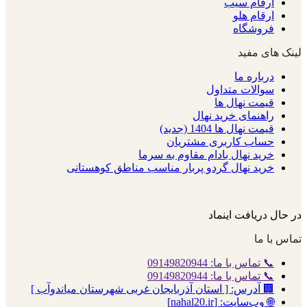
ارقام سیب
ارقام هلو
فروشگاه
لینک های مفید
درباره ما
سوالات متداول
قیمت نهال ها
راهنمای خرید نهال
قیمت نهال ها 1404 (جدید)
حساب کاربری مشتریان
خرید نهال بادام مقاوم به سرما
خرید نهال گردو پربار مناسب مناطق کوهستانی
در حال دریافت اینماد
تماس با ما
📞 تماس با ما: 09149820944
📞 تماس با ما: 09149820944
🏢 آدرس: [ استان آذربایجان غربی شهرستان میاندوآب ]
🌐 وب‌سایت: [nahal20.ir]