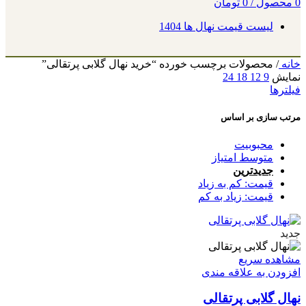
0
محصول
/
0
تومان
لیست قیمت نهال ها 1404
خانه
/
محصولات برچسب خورده “خرید نهال گلابی پرتقالی”
نمایش
9
12
18
24
فیلترها
مرتب سازی بر اساس
محبوبیت
متوسط امتیاز
جدیدترین
قیمت: کم به زیاد
قیمت: زیاد به کم
جدید
مشاهده سریع
افزودن به علاقه مندی
نهال گلابی پرتقالی