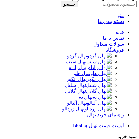
جستجو
منو
دسته بندی ها
خانه
تماس با ما
سوالات متداول
فروشگاه
نهال گردو
نهال سیب
نهال بادام
نهال هلو
نهال انگور
نهال شلیل
نهال گلابی
نهال به
نهال آلبالو
نهال زردآلو
راهنمای خرید نهال
لیست قیمت نهال ها 1404
سبد خرید