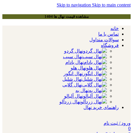
Skip to navigation
Skip to main content
مشاهده قیمت نهال ها 1404
خانه
تماس با ما
سوالات متداول
فروشگاه
نهال گردو
نهال سیب
نهال بادام
نهال هلو
نهال انگور
نهال شلیل
نهال گلابی
نهال به
نهال آلبالو
نهال زردآلو
راهنمای خرید نهال
ورود / ثبت نام
0