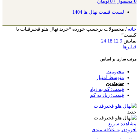
0
محصول
/
0
تومان
لیست قیمت نهال ها 1404
خانه
/
محصولات برچسب خورده “خرید نهال هلو قجیرقنات با
کیفیت”
نمایش
9
12
18
24
فیلترها
مرتب سازی بر اساس
محبوبیت
متوسط امتیاز
جدیدترین
قیمت: کم به زیاد
قیمت: زیاد به کم
جدید
مشاهده سریع
افزودن به علاقه مندی