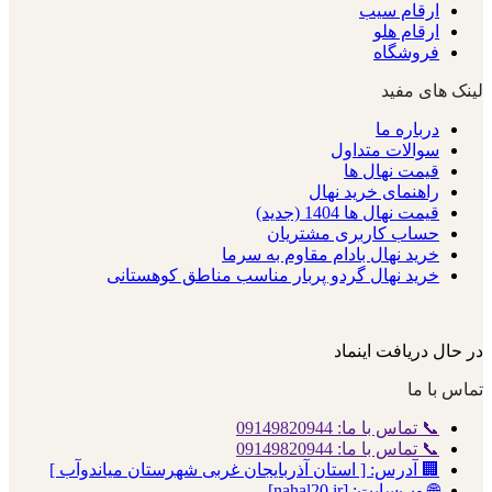
ارقام سیب
ارقام هلو
فروشگاه
لینک های مفید
درباره ما
سوالات متداول
قیمت نهال ها
راهنمای خرید نهال
قیمت نهال ها 1404 (جدید)
حساب کاربری مشتریان
خرید نهال بادام مقاوم به سرما
خرید نهال گردو پربار مناسب مناطق کوهستانی
در حال دریافت اینماد
تماس با ما
📞 تماس با ما: 09149820944
📞 تماس با ما: 09149820944
🏢 آدرس: [ استان آذربایجان غربی شهرستان میاندوآب ]
🌐 وب‌سایت: [nahal20.ir]