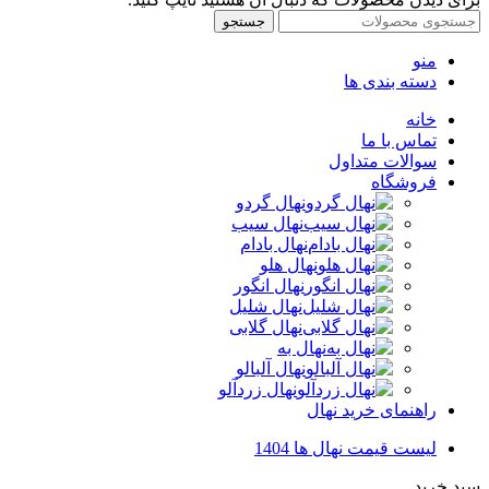
جستجو
منو
دسته بندی ها
خانه
تماس با ما
سوالات متداول
فروشگاه
نهال گردو
نهال سیب
نهال بادام
نهال هلو
نهال انگور
نهال شلیل
نهال گلابی
نهال به
نهال آلبالو
نهال زردآلو
راهنمای خرید نهال
لیست قیمت نهال ها 1404
سبد خرید