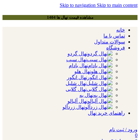
Skip to navigation
Skip to main content
مشاهده قیمت نهال ها 1404
خانه
تماس با ما
سوالات متداول
فروشگاه
نهال گردو
نهال سیب
نهال بادام
نهال هلو
نهال انگور
نهال شلیل
نهال گلابی
نهال به
نهال آلبالو
نهال زردآلو
راهنمای خرید نهال
ورود / ثبت نام
0