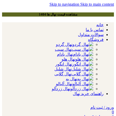
Skip to navigation
Skip to main content
مشاهده قیمت نهال ها 1404
خانه
تماس با ما
سوالات متداول
فروشگاه
نهال گردو
نهال سیب
نهال بادام
نهال هلو
نهال انگور
نهال شلیل
نهال گلابی
نهال به
نهال آلبالو
نهال زردآلو
راهنمای خرید نهال
ورود / ثبت نام
0