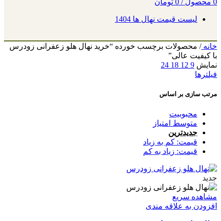
0
محصول
/
0
تومان
لیست قیمت نهال ها 1404
خانه
/
محصولات برچسب خورده “خرید نهال هلو زعفرانی زودرس
با کیفیت عالی”
نمایش
9
12
18
24
فیلترها
مرتب سازی بر اساس
محبوبیت
متوسط امتیاز
جدیدترین
قیمت: کم به زیاد
قیمت: زیاد به کم
جدید
مشاهده سریع
افزودن به علاقه مندی