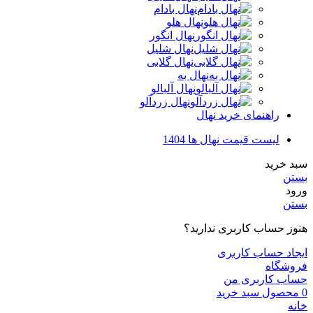
نهال بادام
نهال هلو
نهال انگور
نهال شلیل
نهال گلابی
نهال به
نهال آلبالو
نهال زردآلو
راهنمای خرید نهال
لیست قیمت نهال ها 1404
سبد خرید
بستن
ورود
بستن
هنوز حساب کاربری ندارید؟
ایجاد حساب کاربری
فروشگاه
حساب کاربری من
0
محصول
سبد خرید
خانه