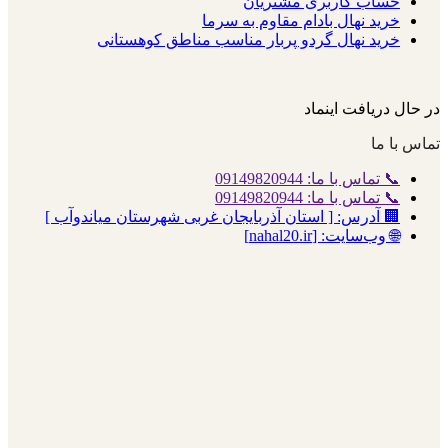
حساب کاربری مشتریان
خرید نهال بادام مقاوم به سرما
خرید نهال گردو پربار مناسب مناطق کوهستانی
در حال دریافت اینماد
تماس با ما
📞 تماس با ما: 09149820944
📞 تماس با ما: 09149820944
🏢 آدرس: [ استان آذربایجان غربی شهرستان میاندوآب ]
🌐 وب‌سایت: [nahal20.ir]