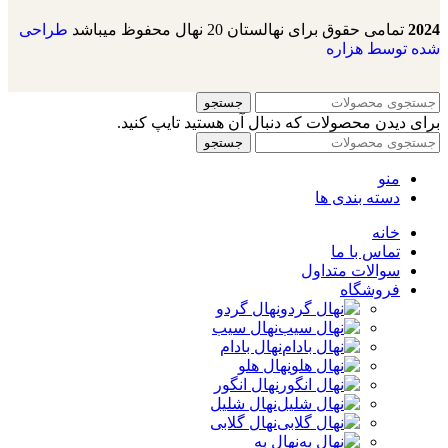
2024
تمامی حقوق برای نهالستان 20 نهال محفوظ میباشد
طراحی
شده توسط هزاره
جستجو
برای دیدن محصولات که دنبال آن هستید تایپ کنید.
جستجو
منو
دسته بندی ها
خانه
تماس با ما
سوالات متداول
فروشگاه
نهال گردو
نهال سیب
نهال بادام
نهال هلو
نهال انگور
نهال شلیل
نهال گلابی
نهال به