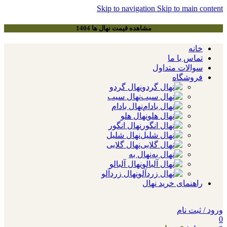
Skip to navigation
Skip to main content
مشاهده قیمت نهال ها 1404
خانه
تماس با ما
سوالات متداول
فروشگاه
نهال گردو
نهال سیب
نهال بادام
نهال هلو
نهال انگور
نهال شلیل
نهال گلابی
نهال به
نهال آلبالو
نهال زردآلو
راهنمای خرید نهال
ورود / ثبت نام
0