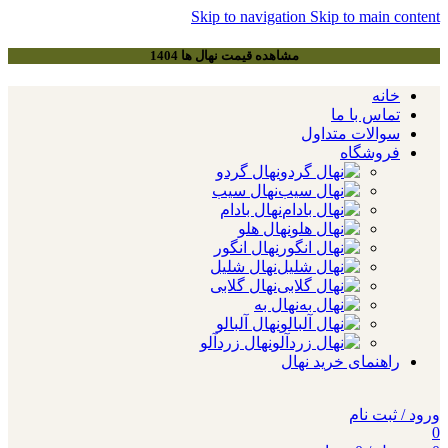
Skip to navigation
Skip to main content
مشاهده قیمت نهال ها 1404
خانه
تماس با ما
سوالات متداول
فروشگاه
نهال گردو
نهال سیب
نهال بادام
نهال هلو
نهال انگور
نهال شلیل
نهال گلابی
نهال به
نهال آلبالو
نهال زردآلو
راهنمای خرید نهال
ورود / ثبت نام
0