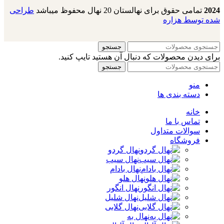
2024
تمامی حقوق برای نهالستان 20 نهال محفوظ میباشد
طراحی
شده توسط هزاره
جستجو
برای دیدن محصولات که دنبال آن هستید تایپ کنید.
جستجو
منو
دسته بندی ها
خانه
تماس با ما
سوالات متداول
فروشگاه
نهال گردو
نهال سیب
نهال بادام
نهال هلو
نهال انگور
نهال شلیل
نهال گلابی
نهال به