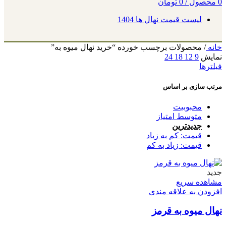
0
محصول
/
0
تومان
لیست قیمت نهال ها 1404
خانه
/
محصولات برچسب خورده “خرید نهال میوه به”
نمایش
9
12
18
24
فیلترها
مرتب سازی بر اساس
محبوبیت
متوسط امتیاز
جدیدترین
قیمت: کم به زیاد
قیمت: زیاد به کم
جدید
مشاهده سریع
افزودن به علاقه مندی
نهال میوه به قرمز