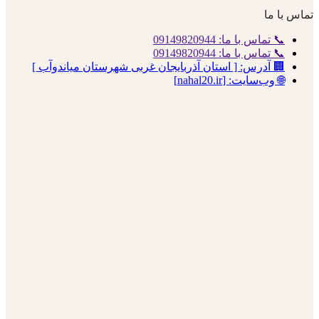
تماس با ما
📞 تماس با ما: 09149820944
📞 تماس با ما: 09149820944
🏢 آدرس: [ استان آذربایجان غربی شهرستان میاندوآب ]
🌐 وب‌سایت: [nahal20.ir]