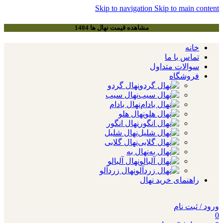
Skip to navigation
Skip to main content
مشاهده قیمت نهال ها 1404
خانه
تماس با ما
سوالات متداول
فروشگاه
نهال گردو
نهال سیب
نهال بادام
نهال هلو
نهال انگور
نهال شلیل
نهال گلابی
نهال به
نهال آلبالو
نهال زردآلو
راهنمای خرید نهال
ورود / ثبت نام
0