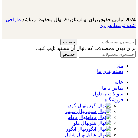
2024
تمامی حقوق برای نهالستان 20 نهال محفوظ میباشد
طراحی
شده توسط هزاره
جستجو
برای دیدن محصولات که دنبال آن هستید تایپ کنید.
جستجو
منو
دسته بندی ها
خانه
تماس با ما
سوالات متداول
فروشگاه
نهال گردو
نهال سیب
نهال بادام
نهال هلو
نهال انگور
نهال شلیل