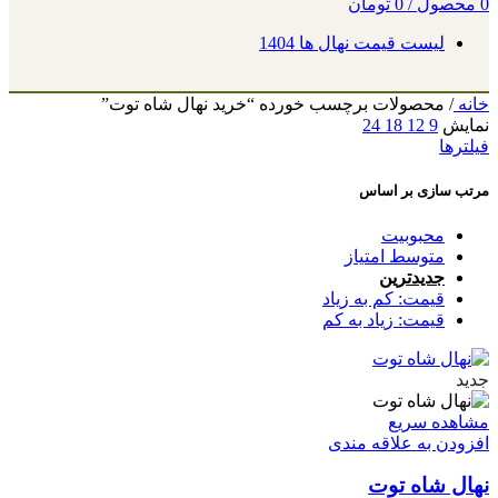
0
محصول
/
0
تومان
لیست قیمت نهال ها 1404
خانه
/
محصولات برچسب خورده “خرید نهال شاه توت”
نمایش
9
12
18
24
فیلترها
مرتب سازی بر اساس
محبوبیت
متوسط امتیاز
جدیدترین
قیمت: کم به زیاد
قیمت: زیاد به کم
جدید
مشاهده سریع
افزودن به علاقه مندی
نهال شاه توت