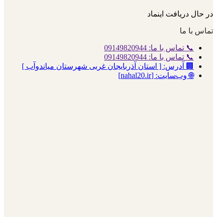
در حال دریافت اینماد
تماس با ما
📞 تماس با ما: 09149820944
📞 تماس با ما: 09149820944
🏢 آدرس: [ استان آذربایجان غربی شهرستان میاندوآب ]
🌐 وب‌سایت: [nahal20.ir]