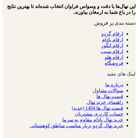
این نهال‌ها با دقت و وسواس فراوان انتخاب شده‌اند تا بهترین نتایج
را در باغ شما به ارمغان بیاورند.
دسته بندی پر فروش
ارقام گردو
ارقام بادام
ارقام انگور
ارقام سیب
ارقام هلو
فروشگاه
لینک های مفید
درباره ما
سوالات متداول
قیمت نهال ها
راهنمای خرید نهال
قیمت نهال ها 1404 (جدید)
حساب کاربری مشتریان
خرید نهال بادام مقاوم به سرما
خرید نهال گردو پربار مناسب مناطق کوهستانی