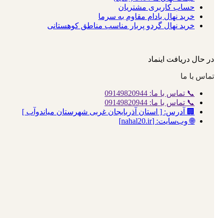
حساب کاربری مشتریان
خرید نهال بادام مقاوم به سرما
خرید نهال گردو پربار مناسب مناطق کوهستانی
در حال دریافت اینماد
تماس با ما
📞 تماس با ما: 09149820944
📞 تماس با ما: 09149820944
🏢 آدرس: [ استان آذربایجان غربی شهرستان میاندوآب ]
🌐 وب‌سایت: [nahal20.ir]