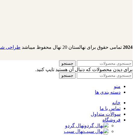
2024
تمامی حقوق برای نهالستان 20 نهال محفوظ میباشد
طراحی شده
جستجو
برای دیدن محصولات که دنبال آن هستید تایپ کنید.
جستجو
منو
دسته بندی ها
خانه
تماس با ما
سوالات متداول
فروشگاه
نهال گردو
نهال سیب