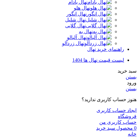
نهال بادام
نهال هلو
نهال انگور
نهال شلیل
نهال گلابی
نهال به
نهال آلبالو
نهال زردآلو
راهنمای خرید نهال
لیست قیمت نهال ها 1404
سبد خرید
بستن
ورود
بستن
هنوز حساب کاربری ندارید؟
ایجاد حساب کاربری
فروشگاه
حساب کاربری من
0
محصول
سبد خرید
خانه