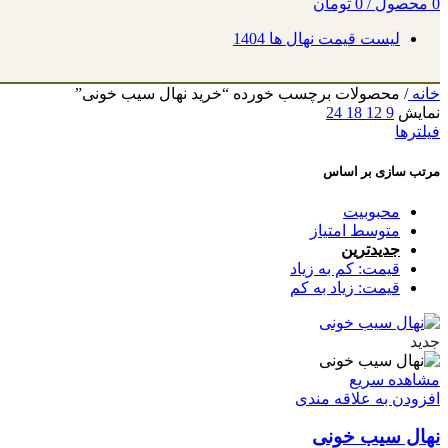
0
محصول
/
0
تومان
لیست قیمت نهال ها 1404
خانه
/
محصولات برچسب خورده “خرید نهال سیب خونی”
نمایش
9
12
18
24
فیلترها
مرتب سازی بر اساس
محبوبیت
متوسط امتیاز
جدیدترین
قیمت: کم به زیاد
قیمت: زیاد به کم
جدید
مشاهده سریع
افزودن به علاقه مندی
نهال سیب خونی