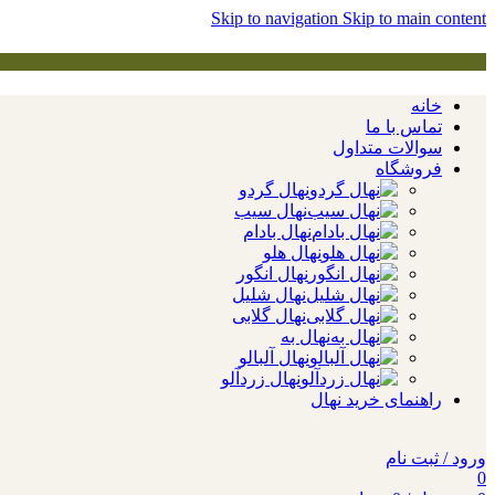
Skip to navigation
Skip to main content
خانه
تماس با ما
سوالات متداول
فروشگاه
نهال گردو
نهال سیب
نهال بادام
نهال هلو
نهال انگور
نهال شلیل
نهال گلابی
نهال به
نهال آلبالو
نهال زردآلو
راهنمای خرید نهال
ورود / ثبت نام
0