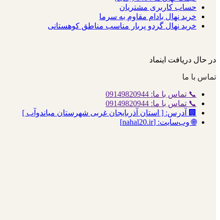
حساب کاربری مشتریان
خرید نهال بادام مقاوم به سرما
خرید نهال گردو پربار مناسب مناطق کوهستانی
در حال دریافت اینماد
تماس با ما
📞 تماس با ما: 09149820944
📞 تماس با ما: 09149820944
🏢 آدرس: [ استان آذربایجان غربی شهرستان میاندوآب ]
🌐 وب‌سایت: [nahal20.ir]