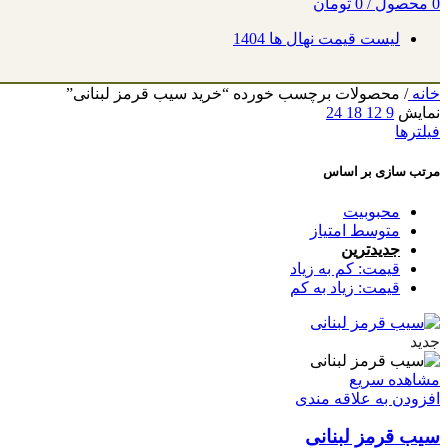
0
محصول
/
0
تومان
لیست قیمت نهال ها 1404
خانه
/
محصولات برچسب خورده “خرید سیب قرمز لبنانی”
نمایش
9
12
18
24
فیلترها
مرتب سازی بر اساس
محبوبیت
متوسط امتیاز
جدیدترین
قیمت: کم به زیاد
قیمت: زیاد به کم
جدید
مشاهده سریع
افزودن به علاقه مندی
سیب قرمز لبنانی