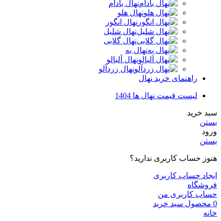
نهال بادام
نهال هلو
نهال انگور
نهال شلیل
نهال گلابی
نهال به
نهال آلبالو
نهال زردآلو
راهنمای خرید نهال
لیست قیمت نهال ها 1404
سبد خرید
بستن
ورود
بستن
هنوز حساب کاربری ندارید؟
ایجاد حساب کاربری
فروشگاه
حساب کاربری من
0
محصول
سبد خرید
خانه