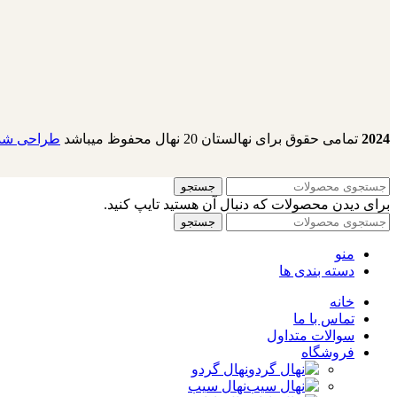
2024
تمامی حقوق برای نهالستان 20 نهال محفوظ میباشد
طراحی شده
جستجو
برای دیدن محصولات که دنبال آن هستید تایپ کنید.
جستجو
منو
دسته بندی ها
خانه
تماس با ما
سوالات متداول
فروشگاه
نهال گردو
نهال سیب