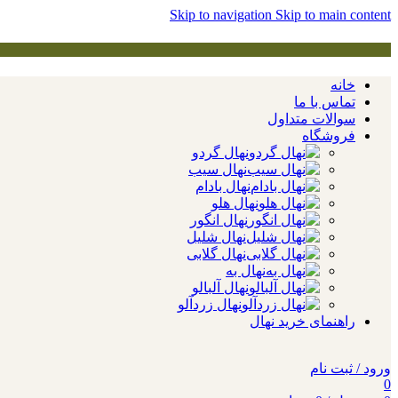
Skip to navigation
Skip to main content
خانه
تماس با ما
سوالات متداول
فروشگاه
نهال گردو
نهال سیب
نهال بادام
نهال هلو
نهال انگور
نهال شلیل
نهال گلابی
نهال به
نهال آلبالو
نهال زردآلو
راهنمای خرید نهال
ورود / ثبت نام
0