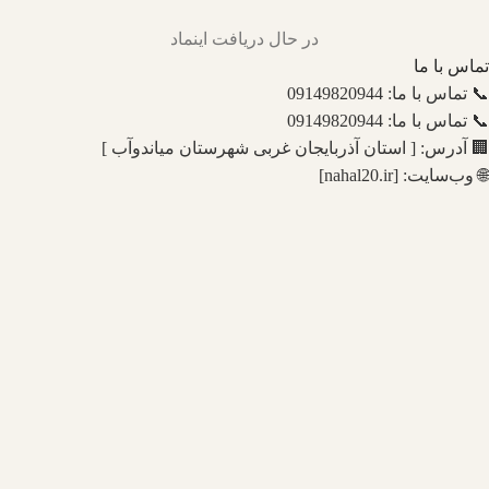
در حال دریافت اینماد
تماس با ما
📞 تماس با ما: 09149820944
📞 تماس با ما: 09149820944
🏢 آدرس: [ استان آذربایجان غربی شهرستان میاندوآب ]
🌐 وب‌سایت: [nahal20.ir]