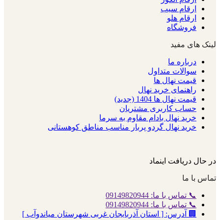
ارقام سیب
ارقام هلو
فروشگاه
لینک های مفید
درباره ما
سوالات متداول
قیمت نهال ها
راهنمای خرید نهال
قیمت نهال ها 1404 (جدید)
حساب کاربری مشتریان
خرید نهال بادام مقاوم به سرما
خرید نهال گردو پربار مناسب مناطق کوهستانی
در حال دریافت اینماد
تماس با ما
📞 تماس با ما: 09149820944
📞 تماس با ما: 09149820944
🏢 آدرس: [ استان آذربایجان غربی شهرستان میاندوآب ]