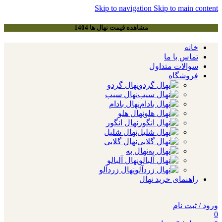
Skip to navigation
Skip to main content
مشاهده قیمت نهال ها 1404
خانه
تماس با ما
سوالات متداول
فروشگاه
نهال گردو
نهال سیب
نهال بادام
نهال هلو
نهال انگور
نهال شلیل
نهال گلابی
نهال به
نهال آلبالو
نهال زردآلو
راهنمای خرید نهال
ورود / ثبت نام
0