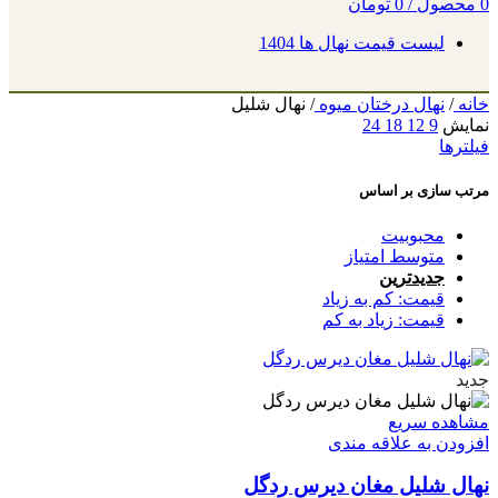
0
محصول
/
0
تومان
لیست قیمت نهال ها 1404
خانه
/
نهال درختان میوه
/
نهال شلیل
نمایش
9
12
18
24
فیلترها
مرتب سازی بر اساس
محبوبیت
متوسط امتیاز
جدیدترین
قیمت: کم به زیاد
قیمت: زیاد به کم
جدید
مشاهده سریع
افزودن به علاقه مندی
نهال شلیل مغان دیرس ردگل