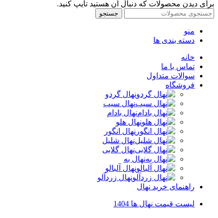
برای دیدن محصولات که دنبال آن هستید تایپ کنید.
جستجو
منو
دسته بندی ها
خانه
تماس با ما
سوالات متداول
فروشگاه
نهال گردو
نهال سیب
نهال بادام
نهال هلو
نهال انگور
نهال شلیل
نهال گلابی
نهال به
نهال آلبالو
نهال زردآلو
راهنمای خرید نهال
لیست قیمت نهال ها 1404