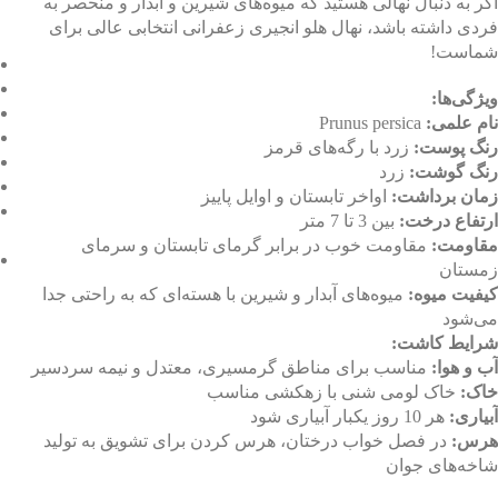
اگر به دنبال نهالی هستید که میوه‌های شیرین و آبدار و منحصر به
فردی داشته باشد، نهال هلو انجیری زعفرانی انتخابی عالی برای
شماست!
ویژگی‌ها:
نام علمی:
Prunus persica
رنگ پوست:
زرد با رگه‌های قرمز
رنگ گوشت:
زرد
زمان برداشت:
اواخر تابستان و اوایل پاییز
ارتفاع درخت:
بین 3 تا 7 متر
مقاومت:
مقاومت خوب در برابر گرمای تابستان و سرمای
زمستان
کیفیت میوه:
میوه‌های آبدار و شیرین با هسته‌ای که به راحتی جدا
می‌شود
شرایط کاشت:
آب و هوا:
مناسب برای مناطق گرمسیری، معتدل و نیمه سردسیر
خاک:
خاک لومی شنی با زهکشی مناسب
آبیاری:
هر 10 روز یکبار آبیاری شود
هرس:
در فصل خواب درختان، هرس کردن برای تشویق به تولید
شاخه‌های جوان