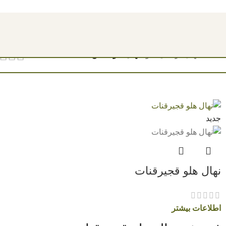
مشاهده قیمت نهال ها 1404
خانه
/
نهال درختان میوه
/
نهال هلو
نمایش
9
12
18
24
جدید
نهال هلو قجیرقنات
اطلاعات بیشتر