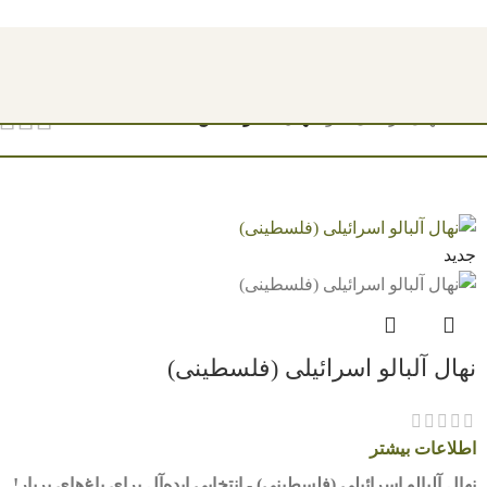
مشاهده قیمت نهال ها 1404
خانه
/
نهال درختان میوه
/
نهال آلبالو
نمایش
9
12
18
24
جدید
نهال آلبالو اسرائیلی (فلسطینی)
اطلاعات بیشتر
نهال آلبالو اسرائیلی (فلسطینی) - انتخابی ایده‌آل برای باغ‌های پربار!