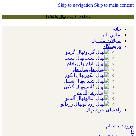
Skip to navigation
Skip to main content
مشاهده قیمت نهال ها 1404
خانه
تماس با ما
سوالات متداول
فروشگاه
نهال گردو
نهال سیب
نهال بادام
نهال هلو
نهال انگور
نهال شلیل
نهال گلابی
نهال به
نهال آلبالو
نهال زردآلو
راهنمای خرید نهال
ورود / ثبت نام
0