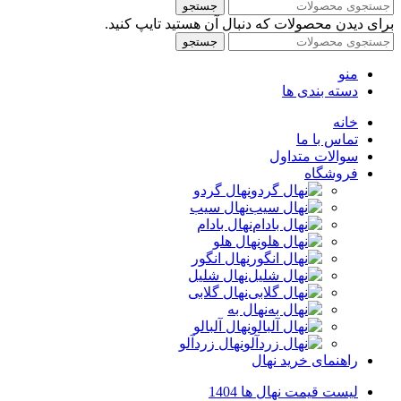
جستجو
برای دیدن محصولات که دنبال آن هستید تایپ کنید.
جستجو
منو
دسته بندی ها
خانه
تماس با ما
سوالات متداول
فروشگاه
نهال گردو
نهال سیب
نهال بادام
نهال هلو
نهال انگور
نهال شلیل
نهال گلابی
نهال به
نهال آلبالو
نهال زردآلو
راهنمای خرید نهال
لیست قیمت نهال ها 1404