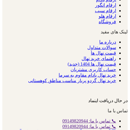
ارقام انگور
ارقام سیب
ارقام هلو
فروشگاه
لینک های مفید
درباره ما
سوالات متداول
قیمت نهال ها
راهنمای خرید نهال
قیمت نهال ها 1404 (جدید)
حساب کاربری مشتریان
خرید نهال بادام مقاوم به سرما
خرید نهال گردو پربار مناسب مناطق کوهستانی
در حال دریافت اینماد
تماس با ما
📞 تماس با ما: 09149820944
📞 تماس با ما: 09149820944