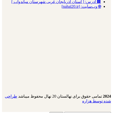
🏢 آدرس: [ استان آذربایجان غربی شهرستان میاندوآب ]
🌐 وب‌سایت: [nahal20.ir]
2024
تمامی حقوق برای نهالستان 20 نهال محفوظ میباشد
طراحی
شده توسط هزاره