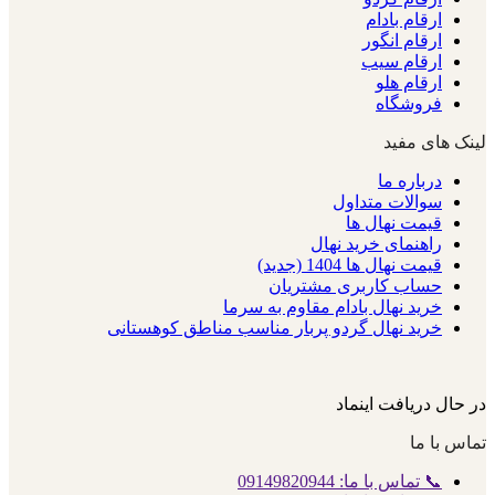
ارقام بادام
ارقام انگور
ارقام سیب
ارقام هلو
فروشگاه
لینک های مفید
درباره ما
سوالات متداول
قیمت نهال ها
راهنمای خرید نهال
قیمت نهال ها 1404 (جدید)
حساب کاربری مشتریان
خرید نهال بادام مقاوم به سرما
خرید نهال گردو پربار مناسب مناطق کوهستانی
در حال دریافت اینماد
تماس با ما
📞 تماس با ما: 09149820944