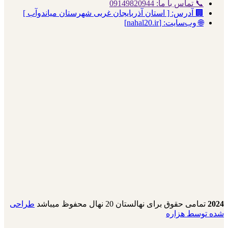
📞 تماس با ما: 09149820944
🏢 آدرس: [ استان آذربایجان غربی شهرستان میاندوآب ]
🌐 وب‌سایت: [nahal20.ir]
2024
تمامی حقوق برای نهالستان 20 نهال محفوظ میباشد
طراحی
شده توسط هزاره