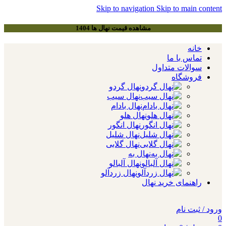
Skip to navigation
Skip to main content
مشاهده قیمت نهال ها 1404
خانه
تماس با ما
سوالات متداول
فروشگاه
نهال گردو
نهال سیب
نهال بادام
نهال هلو
نهال انگور
نهال شلیل
نهال گلابی
نهال به
نهال آلبالو
نهال زردآلو
راهنمای خرید نهال
ورود / ثبت نام
0