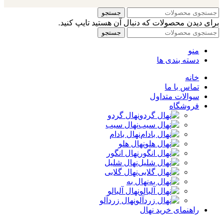
جستجو
برای دیدن محصولات که دنبال آن هستید تایپ کنید.
جستجو
منو
دسته بندی ها
خانه
تماس با ما
سوالات متداول
فروشگاه
نهال گردو
نهال سیب
نهال بادام
نهال هلو
نهال انگور
نهال شلیل
نهال گلابی
نهال به
نهال آلبالو
نهال زردآلو
راهنمای خرید نهال