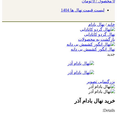
0
محصول
/
0
تومان
لیست قیمت نهال ها 1404
خانه
/
نهال بادام
نهال گردو کانادایی
بازگشت به محصولات
نهال انگور کشمش بی دانه
جدید
بزرگنمایی تصویر
خرید نهال بادام آذر
Details: