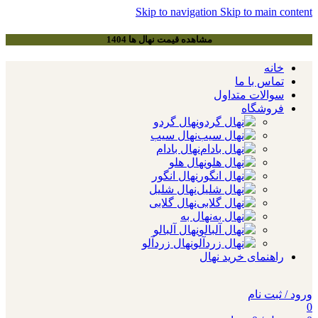
Skip to navigation
Skip to main content
مشاهده قیمت نهال ها 1404
خانه
تماس با ما
سوالات متداول
فروشگاه
نهال گردو
نهال سیب
نهال بادام
نهال هلو
نهال انگور
نهال شلیل
نهال گلابی
نهال به
نهال آلبالو
نهال زردآلو
راهنمای خرید نهال
ورود / ثبت نام
0