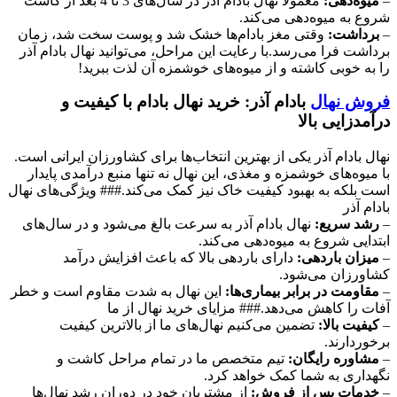
–
میوه‌دهی:
معمولاً نهال بادام آذر در سال‌های 3 تا 4 بعد از کاشت
شروع به میوه‌دهی می‌کند.
–
برداشت:
وقتی مغز بادام‌ها خشک شد و پوست سخت شد، زمان
برداشت فرا می‌رسد.با رعایت این مراحل، می‌توانید نهال بادام آذر
را به خوبی کاشته و از میوه‌های خوشمزه آن لذت ببرید!
فروش نهال
بادام آذر: خرید نهال بادام با کیفیت و
درآمدزایی بالا
نهال بادام آذر یکی از بهترین انتخاب‌ها برای کشاورزان ایرانی است.
با میوه‌های خوشمزه و مغذی، این نهال نه تنها منبع درآمدی پایدار
است بلکه به بهبود کیفیت خاک نیز کمک می‌کند.### ویژگی‌های نهال
بادام آذر
–
رشد سریع:
نهال بادام آذر به سرعت بالغ می‌شود و در سال‌های
ابتدایی شروع به میوه‌دهی می‌کند.
–
میزان باردهی:
دارای باردهی بالا که باعث افزایش درآمد
کشاورزان می‌شود.
–
مقاومت در برابر بیماری‌ها:
این نهال به شدت مقاوم است و خطر
آفات را کاهش می‌دهد.### مزایای خرید نهال از ما
–
کیفیت بالا:
تضمین می‌کنیم نهال‌های ما از بالاترین کیفیت
برخوردارند.
–
مشاوره رایگان:
تیم متخصص ما در تمام مراحل کاشت و
نگهداری به شما کمک خواهد کرد.
–
خدمات پس از فروش:
از مشتریان خود در دوران رشد نهال‌ها