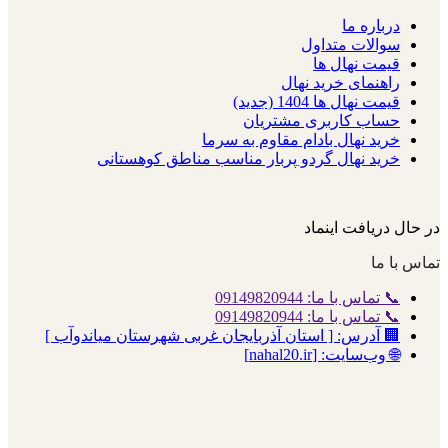
درباره ما
سوالات متداول
قیمت نهال ها
راهنمای خرید نهال
قیمت نهال ها 1404 (جدید)
حساب کاربری مشتریان
خرید نهال بادام مقاوم به سرما
خرید نهال گردو پربار مناسب مناطق کوهستانی
در حال دریافت اینماد
تماس با ما
📞 تماس با ما: 09149820944
📞 تماس با ما: 09149820944
🏢 آدرس: [ استان آذربایجان غربی شهرستان میاندوآب ]
🌐 وب‌سایت: [nahal20.ir]