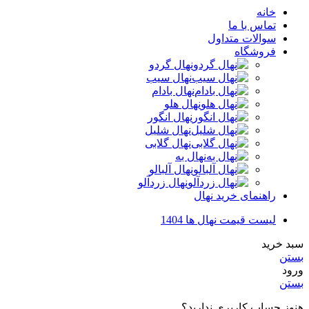
خانه
تماس با ما
سوالات متداول
فروشگاه
نهال گردو
نهال سیب
نهال بادام
نهال هلو
نهال انگور
نهال شلیل
نهال گلابی
نهال به
نهال آلبالو
نهال زردآلو
راهنمای خرید نهال
لیست قیمت نهال ها 1404
سبد خرید
بستن
ورود
بستن
هنوز حساب کاربری ندارید؟